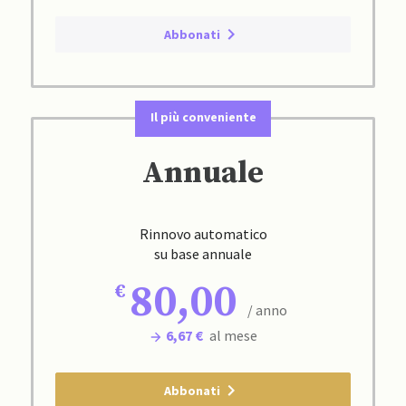
Abbonati
Il più conveniente
Annuale
Rinnovo automatico
su base annuale
80,00
/ anno
6,67 €
al mese
Abbonati