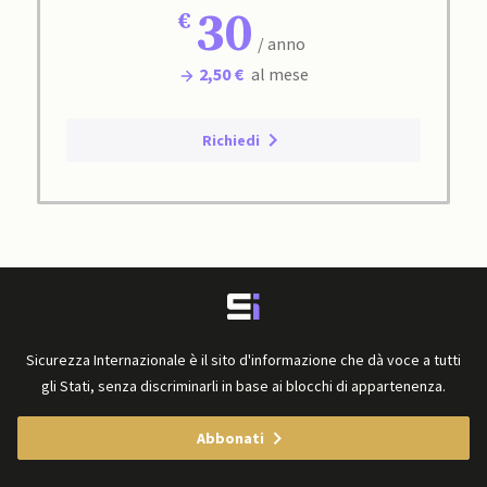
30
/ anno
2,50 €
al mese
Richiedi
Sicurezza Internazionale è il sito d'informazione che dà voce a tutti
gli Stati, senza discriminarli in base ai blocchi di appartenenza.
Abbonati