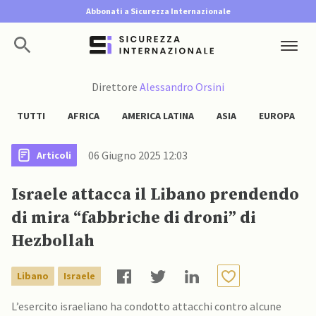
Abbonati a Sicurezza Internazionale
Direttore
Alessandro Orsini
TUTTI
AFRICA
AMERICA LATINA
ASIA
EUROPA
06 Giugno 2025 12:03
Articoli
Israele attacca il Libano prendendo
di mira “fabbriche di droni” di
Hezbollah
Libano
Israele
L’esercito israeliano ha condotto attacchi contro alcune