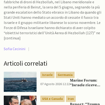
fabbriche di droni di Hezbollah, nel Libano meridionale e
nella periferia di Beirut, la sera del 5 giugno, segnando la più
grande escalation dello Stato ebraico in Libano da quando gli
Stati Uniti hanno mediato un accordo di cessate il fuoco tra
Israele e il gruppo militante libanese lo scorso novembre. Le
Forze di Difesa Israeliane hanno dichiarato di aver colpito
“obiettivi terroristici dell’Unità Aerea di Hezbollah (127)” ne
[continua]
Sofia Cecinini
|
Articoli correlati
Israele
Germania
Marine Forum:
07 Agosto 2026 12:22
“Israele riceve
da Germania
sottomarino INS
USA e Canada
Iran
Drakon dopo 14
anni”
Report: “Trump