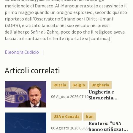
meridionale di Damasco. Al-Mansour era stato assassinato il
primo maggio quando un ordigno esplosivo, secondo quanto
riportato dall'Osservatorio Siriano per i Diritti Umani
(SOHR), era stato lanciato nel suo veicolo nei pressi
dell'albergo Safir al-Zahra, poco dopo che il religioso aveva
lasciato il santuario. Le ferite riportate si [continua]
Eleonora Cudicio
|
Articoli correlati
Russia
Belgio
Ungheria
Ungheria e
06 Agosto 2026 07:10
Slovacchia
cercano di
recidere legami
con petrolio
USA e Canada
Iran
russo, mentre
Reuters: “USA
Belgio aumenta
06 Agosto 2026 06:06
hanno utilizzato