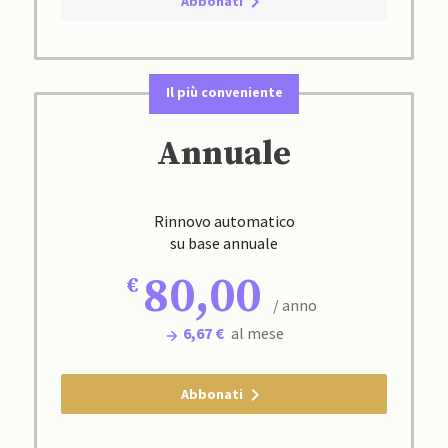
Abbonati
Il più conveniente
Annuale
Rinnovo automatico
su base annuale
80,00
/ anno
6,67 €
al mese
Abbonati