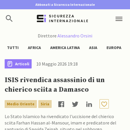
Abbonati a Sicurezza Internazionale
Direttore
Alessandro Orsini
TUTTI
AFRICA
AMERICA LATINA
ASIA
EUROPA
10 Maggio 2026 19:18
Articoli
ISIS rivendica assassinio di un
chierico sciita a Damasco
Medio Oriente
Siria
Lo Stato Islamico ha rivendicato l'uccisione del chierico
sciita Farhan Hassan al-Mansour, imam e predicatore del
santuario di Sayyida Zeinab, situato nel sobborgo