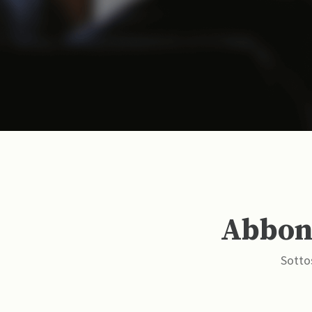
Abbona
Sottos