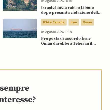
05 Agosto 2026 18:16
Israele lancia raid in Libano
dopo presunta violazione della
tregua da parte di Hezbollah
USA e Canada
Iran
Oman
05 Agosto 2026 17:09
Proposta di accordo Iran-
Oman darebbe a Teheran il
controllo del traffico in entrata
nel Golfo
e sempre
interesse?