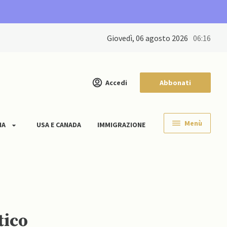
giovedì, 06 agosto 2026
06:16
Accedi
Abbonati
Menù
IA
USA E CANADA
IMMIGRAZIONE
tico