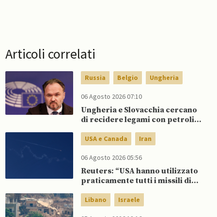
Articoli correlati
Russia
Belgio
Ungheria
06 Agosto 2026 07:10
Ungheria e Slovacchia cercano
di recidere legami con petrolio
russo, mentre Belgio aumenta
dipendenza da GNL russo
USA e Canada
Iran
06 Agosto 2026 05:56
Reuters: “USA hanno utilizzato
praticamente tutti i missili di
precisione a lungo raggio”
Libano
Israele