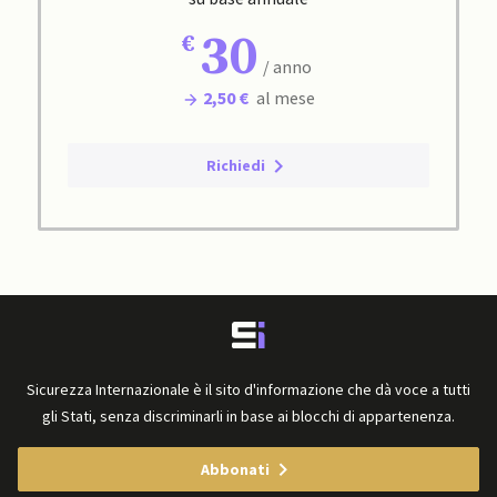
30
/ anno
2,50 €
al mese
Richiedi
Sicurezza Internazionale è il sito d'informazione che dà voce a tutti
gli Stati, senza discriminarli in base ai blocchi di appartenenza.
Abbonati