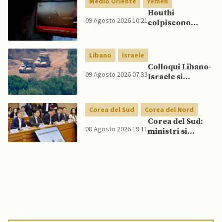
Medio Oriente
Yemen
scoraggiare
Houthi
Cina e Russia
09 Agosto 2026 10:21
colpiscono
senza innescare
nuovamente
escalation
Marib: Onu
globale
avverte che
Libano
Israele
Yemen rischia
Colloqui Libano-
conflitto più
09 Agosto 2026 07:33
Israele si
ampio
concludono
senza accordo
dopo raid
Corea del Sud
Corea del Nord
israeliani nel Sud
Corea del Sud:
08 Agosto 2026 19:11
ministri si
scontrano
pubblicamente
su politica con il
Nord, mentre
Lee spinge per
dialogo