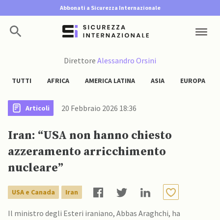
Abbonati a Sicurezza Internazionale
Direttore
Alessandro Orsini
TUTTI
AFRICA
AMERICA LATINA
ASIA
EUROPA
20 Febbraio 2026 18:36
Articoli
Iran: “USA non hanno chiesto
azzeramento arricchimento
nucleare”
USA e Canada
Iran
Il ministro degli Esteri iraniano, Abbas Araghchi, ha