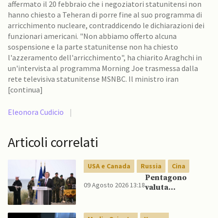
affermato il 20 febbraio che i negoziatori statunitensi non
hanno chiesto a Teheran di porre fine al suo programma di
arricchimento nucleare, contraddicendo le dichiarazioni dei
funzionari americani. "Non abbiamo offerto alcuna
sospensione e la parte statunitense non ha chiesto
l'azzeramento dell'arricchimento", ha chiarito Araghchi in
un'intervista al programma Morning Joe trasmessa dalla
rete televisiva statunitense MSNBC. Il ministro iran
[continua]
Eleonora Cudicio
|
Articoli correlati
USA e Canada
Russia
Cina
Pentagono
09 Agosto 2026 13:18
valuta
riorientamento
strategico
nucleare per