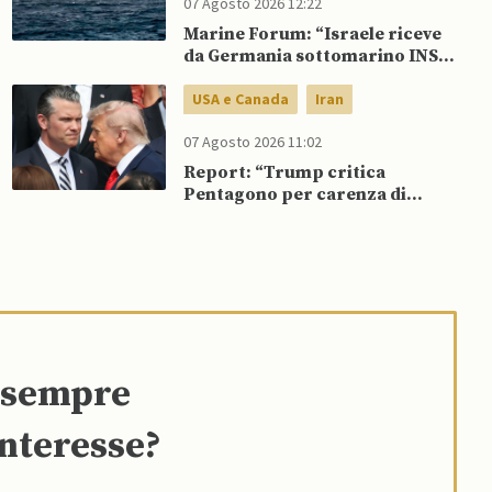
07 Agosto 2026 12:22
Marine Forum: “Israele riceve
da Germania sottomarino INS
Drakon dopo 14 anni”
USA e Canada
Iran
07 Agosto 2026 11:02
Report: “Trump critica
Pentagono per carenza di
munizioni in guerra con l’Iran”
e sempre
interesse?