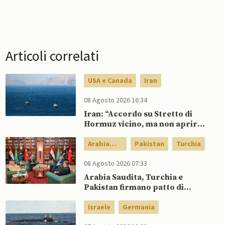
Articoli correlati
USA e Canada
Iran
08 Agosto 2026 16:34
Iran: “Accordo su Stretto di
Hormuz vicino, ma non aprirà il
canale”
Arabia
Pakistan
Turchia
Saudita
08 Agosto 2026 07:33
Arabia Saudita, Turchia e
Pakistan firmano patto di
difesa reciproca
Israele
Germania