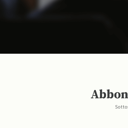
Abbona
Sottos