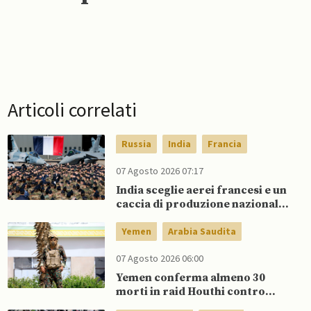
Articoli correlati
Russia
India
Francia
07 Agosto 2026 07:17
India sceglie aerei francesi e un
caccia di produzione nazionale,
rifiutando offerta di Su-57 da
parte di Putin
Yemen
Arabia Saudita
07 Agosto 2026 06:00
Yemen conferma almeno 30
morti in raid Houthi contro
esercito governativo