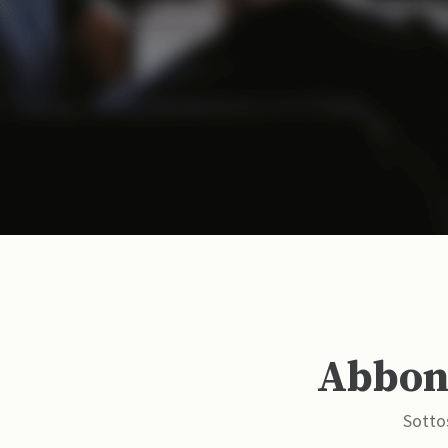
Abbona
Sottos