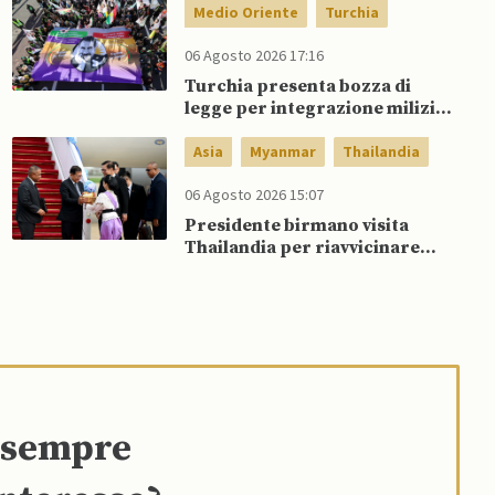
Medio Oriente
Turchia
06 Agosto 2026 17:16
Turchia presenta bozza di
legge per integrazione milizie
curde del PKK
Asia
Myanmar
Thailandia
06 Agosto 2026 15:07
Presidente birmano visita
Thailandia per riavvicinare
Myanmar ad ASEAN
e sempre