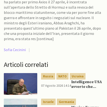
ha parlato per primo Axios il 27 aprile, è incentrata
sull'apertura dello Stretto di Hormuz e sulla revoca del
blocco marittimo statunitense, come via per porre fine alla
guerra e affrontare in seguito i negoziati sul nucleare. Il
ministro degli Esteri iraniano, Abbas Araghchi, ha
presentato quest'ultimo piano al Pakistan il 26 aprile, dopo
che una proposta iniziale dell'Iran, presentata il giorno
prima, era stata res [continua]
Sofia Cecinini
|
Articoli correlati
Russia
NATO
Ucraina
Intelligence USA
07 Agosto 2026 14:14
avverte che
Putin potrebbe
invadere NATO
mentre è ancora
Israele
Germania
impegnato in