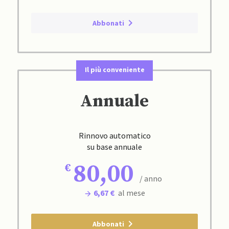
Abbonati
Il più conveniente
Annuale
Rinnovo automatico
su base annuale
80,00
/ anno
6,67 €
al mese
Abbonati