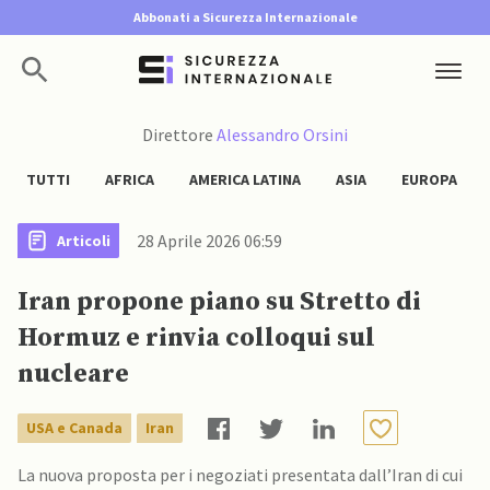
Abbonati a Sicurezza Internazionale
Direttore
Alessandro Orsini
TUTTI
AFRICA
AMERICA LATINA
ASIA
EUROPA
28 Aprile 2026 06:59
Articoli
Iran propone piano su Stretto di
Hormuz e rinvia colloqui sul
nucleare
USA e Canada
Iran
La nuova proposta per i negoziati presentata dall’Iran di cui