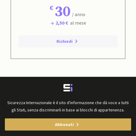
30
/ anno
2,50 €
al mese
Richiedi
Sicurezza Internazionale è il sito d'informazione che dà voce a tutti
gli Stati, senza discriminarli in base ai blocchi di appartenenza.
Abbonati