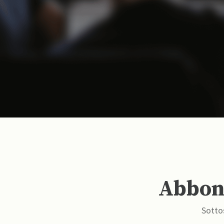
Abbona
Sottos