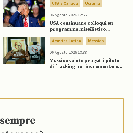
USA e Canada
Ucraina
06 Agosto 2026 12:55
USA continuano colloqui su
programma missilistico
Patriot in Ucraina, nonostante
dubbi di Trump, affermano
America Latina
Messico
fonti
06 Agosto 2026 10:38
Messico valuta progetti pilota
di fracking per incrementare
produzione di gas, affermano
fonti
e sempre