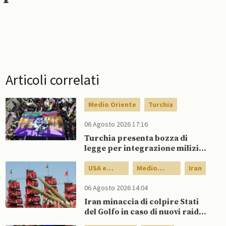
Articoli correlati
Medio Oriente
Turchia
06 Agosto 2026 17:16
Turchia presenta bozza di
legge per integrazione milizie
curde del PKK
USA e
Medio
Iran
Canada
Oriente
06 Agosto 2026 14:04
Iran minaccia di colpire Stati
del Golfo in caso di nuovi raid
USA