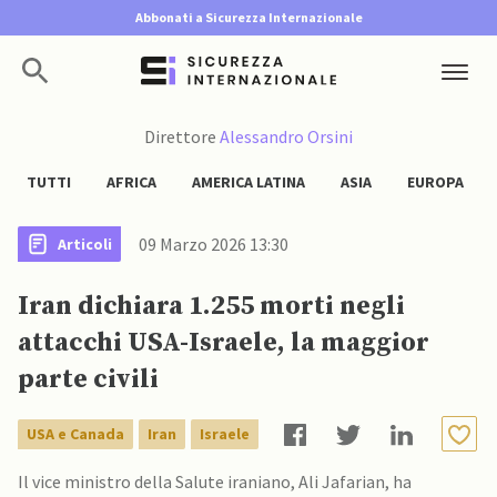
Abbonati a Sicurezza Internazionale
Direttore
Alessandro Orsini
TUTTI
AFRICA
AMERICA LATINA
ASIA
EUROPA
09 Marzo 2026 13:30
Articoli
Iran dichiara 1.255 morti negli
attacchi USA-Israele, la maggior
parte civili
USA e Canada
Iran
Israele
Il vice ministro della Salute iraniano, Ali Jafarian, ha