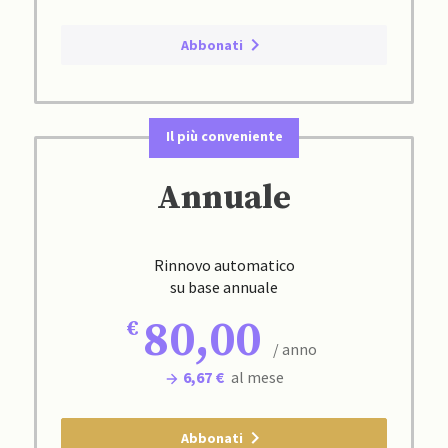
Abbonati
Il più conveniente
Annuale
Rinnovo automatico
su base annuale
80,00
/ anno
6,67 €
al mese
Abbonati