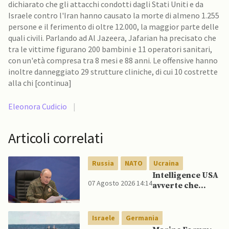
dichiarato che gli attacchi condotti dagli Stati Uniti e da
Israele contro l'Iran hanno causato la morte di almeno 1.255
persone e il ferimento di oltre 12.000, la maggior parte delle
quali civili. Parlando ad Al Jazeera, Jafarian ha precisato che
tra le vittime figurano 200 bambini e 11 operatori sanitari,
con un'età compresa tra 8 mesi e 88 anni. Le offensive hanno
inoltre danneggiato 29 strutture cliniche, di cui 10 costrette
alla chi [continua]
Eleonora Cudicio
|
Articoli correlati
Russia
NATO
Ucraina
Intelligence USA
07 Agosto 2026 14:14
avverte che
Putin potrebbe
invadere NATO
mentre è ancora
Israele
Germania
impegnato in