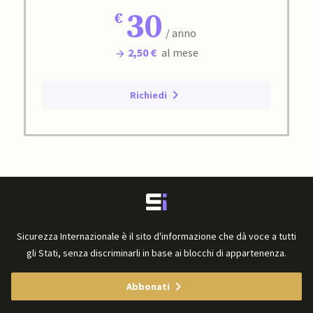
30
/ anno
2,50 €
al mese
Richiedi
Sicurezza Internazionale è il sito d'informazione che dà voce a tutti
gli Stati, senza discriminarli in base ai blocchi di appartenenza.
Abbonati