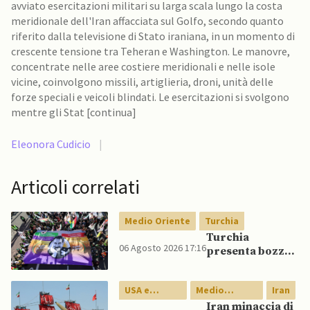
avviato esercitazioni militari su larga scala lungo la costa
meridionale dell'Iran affacciata sul Golfo, secondo quanto
riferito dalla televisione di Stato iraniana, in un momento di
crescente tensione tra Teheran e Washington. Le manovre,
concentrate nelle aree costiere meridionali e nelle isole
vicine, coinvolgono missili, artiglieria, droni, unità delle
forze speciali e veicoli blindati. Le esercitazioni si svolgono
mentre gli Stat [continua]
Eleonora Cudicio
|
Articoli correlati
Medio Oriente
Turchia
Turchia
06 Agosto 2026 17:16
presenta bozza
di legge per
integrazione
USA e
Medio
Iran
milizie curde del
Canada
Oriente
PKK
Iran minaccia di