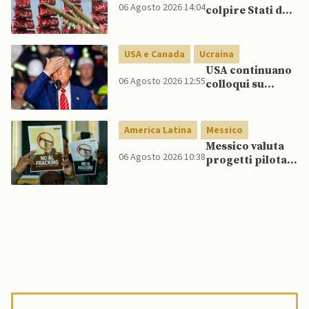
06 Agosto 2026 14:04
colpire Stati del
Golfo in caso di
nuovi raid USA
USA e Canada
Ucraina
USA continuano
06 Agosto 2026 12:55
colloqui su
programma
missilistico
Patriot in
America Latina
Messico
Ucraina,
Messico valuta
nonostante
06 Agosto 2026 10:38
progetti pilota
dubbi di Trump,
di fracking per
affermano fonti
incrementare
produzione di
gas, affermano
fonti