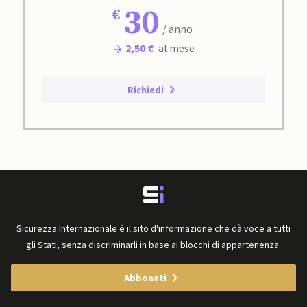
30
/ anno
2,50 €
al mese
Richiedi
Sicurezza Internazionale è il sito d'informazione che dà voce a tutti
gli Stati, senza discriminarli in base ai blocchi di appartenenza.
Abbonati