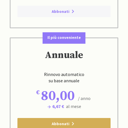
Abbonati
Il più conveniente
Annuale
Rinnovo automatico
su base annuale
80,00
/ anno
6,67 €
al mese
Abbonati