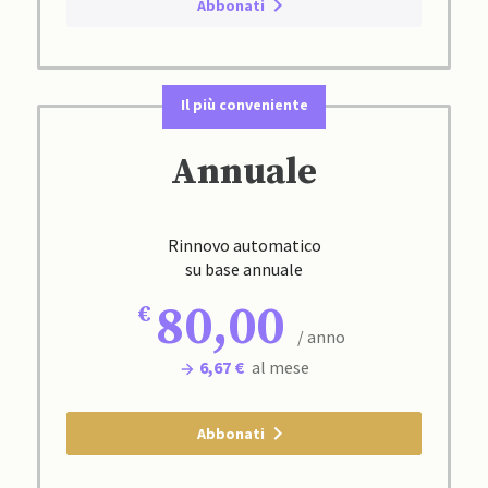
Abbonati
Il più conveniente
Annuale
Rinnovo automatico
su base annuale
80,00
/ anno
6,67 €
al mese
Abbonati