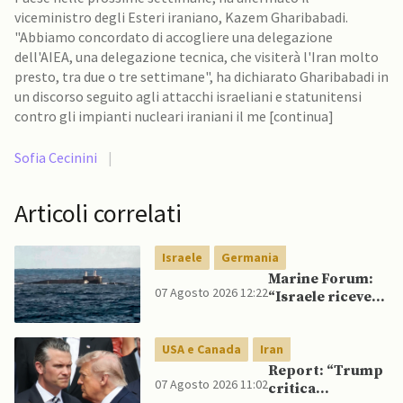
viceministro degli Esteri iraniano, Kazem Gharibabadi.
"Abbiamo concordato di accogliere una delegazione
dell'AIEA, una delegazione tecnica, che visiterà l'Iran molto
presto, tra due o tre settimane", ha dichiarato Gharibabadi in
un discorso seguito agli attacchi israeliani e statunitensi
contro gli impianti nucleari iraniani il me [continua]
Sofia Cecinini
|
Articoli correlati
Israele
Germania
Marine Forum:
07 Agosto 2026 12:22
“Israele riceve
da Germania
sottomarino INS
USA e Canada
Iran
Drakon dopo 14
anni”
Report: “Trump
07 Agosto 2026 11:02
critica