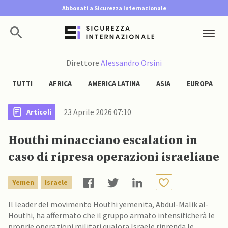
Abbonati a Sicurezza Internazionale
Direttore
Alessandro Orsini
TUTTI
AFRICA
AMERICA LATINA
ASIA
EUROPA
23 Aprile 2026 07:10
Articoli
Houthi minacciano escalation in
caso di ripresa operazioni israeliane
Yemen
Israele
Il leader del movimento Houthi yemenita, Abdul-Malik al-
Houthi, ha affermato che il gruppo armato intensificherà le
proprie operazioni militari qualora Israele riprenda le