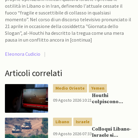
ostilità in Libano o in Iran, definendo l'attuale cessate il
fuoco “fragile e suscettibile di collasso in qualsiasi
momento”. Nel corso di un discorso televisivo pronunciato il
21 aprile in occasione della cosiddetta "Giornata dello
Slogan", al-Houthi ha descritto la tregua come una mera
pausa in un conflitto ancora in [continua]
Eleonora Cudicio
|
Articoli correlati
Medio Oriente
Yemen
Houthi
09 Agosto 2026 10:21
colpiscono
nuovamente
Marib: Onu
avverte che
Libano
Israele
Yemen rischia
Colloqui Libano-
conflitto più
09 Agosto 2026 07:33
Israele si