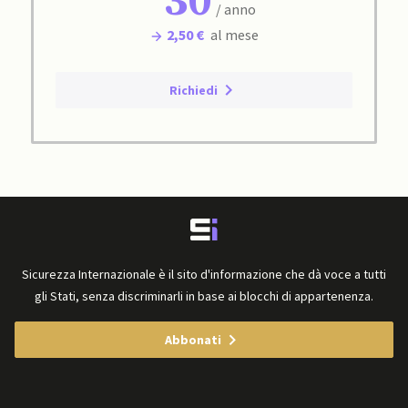
30
/ anno
2,50 €
al mese
Richiedi
Sicurezza Internazionale è il sito d'informazione che dà voce a tutti
gli Stati, senza discriminarli in base ai blocchi di appartenenza.
Abbonati