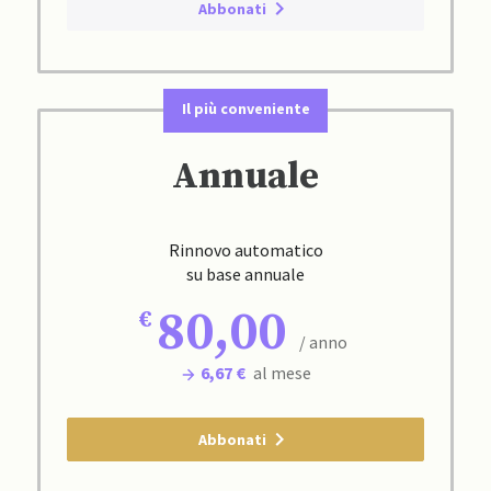
Abbonati
Il più conveniente
Annuale
Rinnovo automatico
su base annuale
80,00
/ anno
6,67 €
al mese
Abbonati