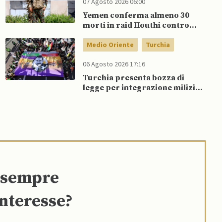
07 Agosto 2026 06:00
Yemen conferma almeno 30
morti in raid Houthi contro
esercito governativo
Medio Oriente
Turchia
06 Agosto 2026 17:16
Turchia presenta bozza di
legge per integrazione milizie
curde del PKK
e sempre
interesse?