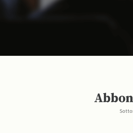
Abbona
Sottos