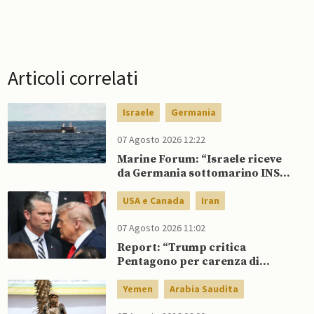
Articoli correlati
Israele
Germania
07 Agosto 2026 12:22
Marine Forum: “Israele riceve
da Germania sottomarino INS
Drakon dopo 14 anni”
USA e Canada
Iran
07 Agosto 2026 11:02
Report: “Trump critica
Pentagono per carenza di
munizioni in guerra con l’Iran”
Yemen
Arabia Saudita