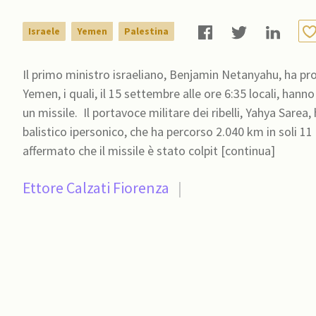
Israele
Yemen
Palestina
Il primo ministro israeliano, Benjamin Netanyahu, ha pr
Yemen, i quali, il 15 settembre alle ore 6:35 locali, hanno
un missile. Il portavoce militare dei ribelli, Yahya Sarea, ha dichiarato che il gruppo ha usato un nuovo missile
balistico ipersonico, che ha percorso 2.040 km in soli 11 
affermato che il missile è stato colpit [continua]
Ettore Calzati Fiorenza
|