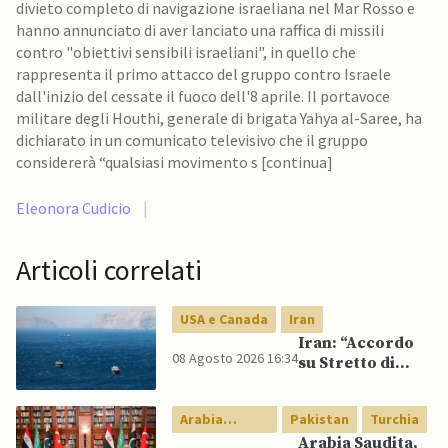
divieto completo di navigazione israeliana nel Mar Rosso e
hanno annunciato di aver lanciato una raffica di missili
contro "obiettivi sensibili israeliani", in quello che
rappresenta il primo attacco del gruppo contro Israele
dall'inizio del cessate il fuoco dell'8 aprile. Il portavoce
militare degli Houthi, generale di brigata Yahya al-Saree, ha
dichiarato in un comunicato televisivo che il gruppo
considererà “qualsiasi movimento s [continua]
Eleonora Cudicio
|
Articoli correlati
USA e Canada
Iran
Iran: “Accordo
08 Agosto 2026 16:34
su Stretto di
Hormuz vicino,
ma non aprirà il
Arabia
Pakistan
Turchia
canale”
Saudita
Arabia Saudita,