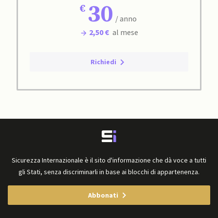
30
/ anno
2,50 €
al mese
Richiedi
Sicurezza Internazionale è il sito d'informazione che dà voce a tutti
gli Stati, senza discriminarli in base ai blocchi di appartenenza.
Abbonati