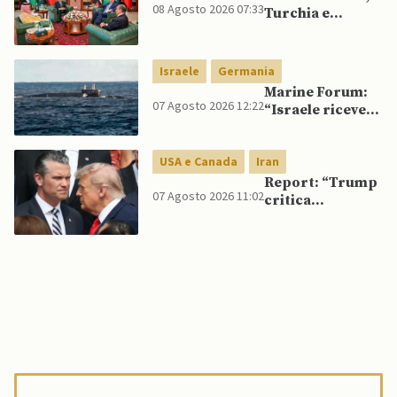
08 Agosto 2026 07:33
Turchia e
Pakistan firmano
patto di difesa
reciproca
Israele
Germania
Marine Forum:
07 Agosto 2026 12:22
“Israele riceve
da Germania
sottomarino INS
USA e Canada
Iran
Drakon dopo 14
anni”
Report: “Trump
07 Agosto 2026 11:02
critica
Pentagono per
carenza di
munizioni in
guerra con
l’Iran”