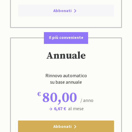
Abbonati
Il più conveniente
Annuale
Rinnovo automatico
su base annuale
80,00
/ anno
6,67 €
al mese
Abbonati