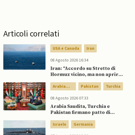
Articoli correlati
USA e Canada
Iran
08 Agosto 2026 16:34
Iran: “Accordo su Stretto di
Hormuz vicino, ma non aprirà il
canale”
Arabia
Pakistan
Turchia
Saudita
08 Agosto 2026 07:33
Arabia Saudita, Turchia e
Pakistan firmano patto di
difesa reciproca
Israele
Germania