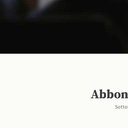
Abbona
Sottos