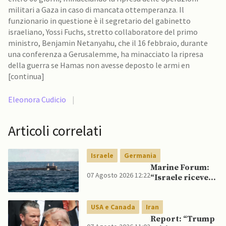
militari a Gaza in caso di mancata ottemperanza. Il
funzionario in questione è il segretario del gabinetto
israeliano, Yossi Fuchs, stretto collaboratore del primo
ministro, Benjamin Netanyahu, che il 16 febbraio, durante
una conferenza a Gerusalemme, ha minacciato la ripresa
della guerra se Hamas non avesse deposto le armi en
[continua]
Eleonora Cudicio
|
Articoli correlati
Israele
Germania
Marine Forum:
07 Agosto 2026 12:22
“Israele riceve
da Germania
sottomarino INS
USA e Canada
Iran
Drakon dopo 14
anni”
Report: “Trump