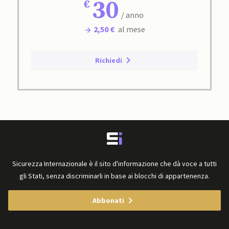
30
/ anno
2,50 €
al mese
Richiedi
Sicurezza Internazionale è il sito d'informazione che dà voce a tutti
gli Stati, senza discriminarli in base ai blocchi di appartenenza.
Abbonati