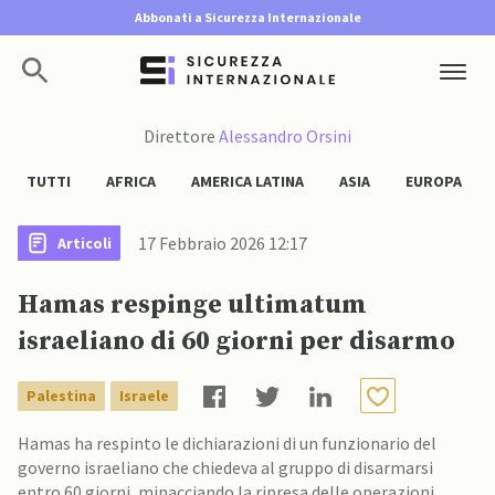
Abbonati a Sicurezza Internazionale
Direttore
Alessandro Orsini
TUTTI
AFRICA
AMERICA LATINA
ASIA
EUROPA
17 Febbraio 2026 12:17
Articoli
Hamas respinge ultimatum
israeliano di 60 giorni per disarmo
Palestina
Israele
Hamas ha respinto le dichiarazioni di un funzionario del
governo israeliano che chiedeva al gruppo di disarmarsi
entro 60 giorni, minacciando la ripresa delle operazioni