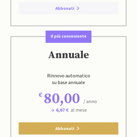
Abbonati
Il più conveniente
Annuale
Rinnovo automatico
su base annuale
80,00
/ anno
6,67 €
al mese
Abbonati