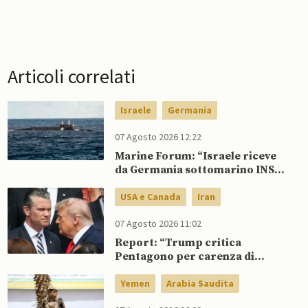
Articoli correlati
Israele
Germania
07 Agosto 2026 12:22
Marine Forum: “Israele riceve
da Germania sottomarino INS
Drakon dopo 14 anni”
USA e Canada
Iran
07 Agosto 2026 11:02
Report: “Trump critica
Pentagono per carenza di
munizioni in guerra con l’Iran”
Yemen
Arabia Saudita