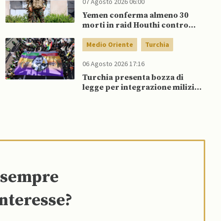
07 Agosto 2026 06:00
Yemen conferma almeno 30
morti in raid Houthi contro
esercito governativo
Medio Oriente
Turchia
06 Agosto 2026 17:16
Turchia presenta bozza di
legge per integrazione milizie
curde del PKK
e sempre
interesse?