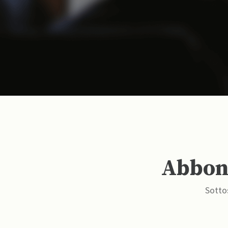
Abbona
Sottos