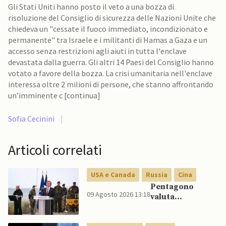
Gli Stati Uniti hanno posto il veto a una bozza di
risoluzione del Consiglio di sicurezza delle Nazioni Unite che
chiedeva un "cessate il fuoco immediato, incondizionato e
permanente" tra Israele e i militanti di Hamas a Gaza e un
accesso senza restrizioni agli aiuti in tutta l'enclave
devastata dalla guerra. Gli altri 14 Paesi del Consiglio hanno
votato a favore della bozza. La crisi umanitaria nell'enclave
interessa oltre 2 milioni di persone, che stanno affrontando
un’imminente c [continua]
Sofia Cecinini
|
Articoli correlati
USA e Canada
Russia
Cina
Pentagono
09 Agosto 2026 13:18
valuta
riorientamento
strategico