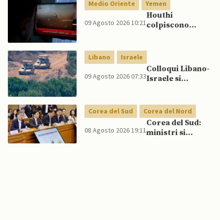
nucleare per
Medio Oriente
Yemen
scoraggiare
Houthi
Cina e Russia
09 Agosto 2026 10:21
colpiscono
senza innescare
nuovamente
escalation
Marib: Onu
globale
avverte che
Libano
Israele
Yemen rischia
Colloqui Libano-
conflitto più
09 Agosto 2026 07:33
Israele si
ampio
concludono
senza accordo
dopo raid
Corea del Sud
Corea del Nord
israeliani nel Sud
Corea del Sud:
08 Agosto 2026 19:11
ministri si
scontrano
pubblicamente
su politica con il
Nord, mentre
Lee spinge per
dialogo