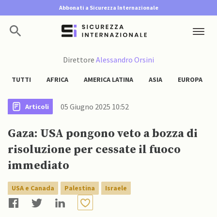
Abbonati a Sicurezza Internazionale
Direttore
Alessandro Orsini
TUTTI
AFRICA
AMERICA LATINA
ASIA
EUROPA
05 Giugno 2025 10:52
Articoli
Gaza: USA pongono veto a bozza di
risoluzione per cessate il fuoco
immediato
USA e Canada
Palestina
Israele