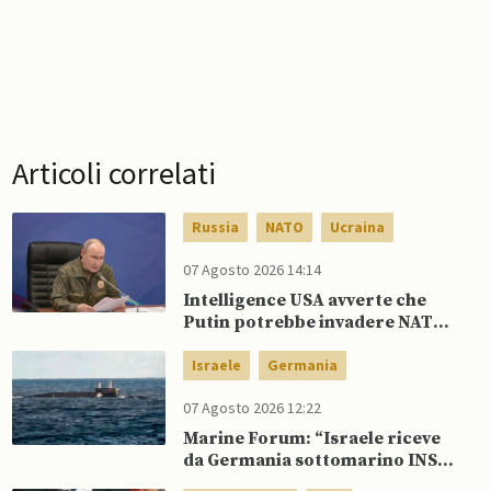
Articoli correlati
Russia
NATO
Ucraina
07 Agosto 2026 14:14
Intelligence USA avverte che
Putin potrebbe invadere NATO
mentre è ancora impegnato in
Ucraina
Israele
Germania
07 Agosto 2026 12:22
Marine Forum: “Israele riceve
da Germania sottomarino INS
Drakon dopo 14 anni”