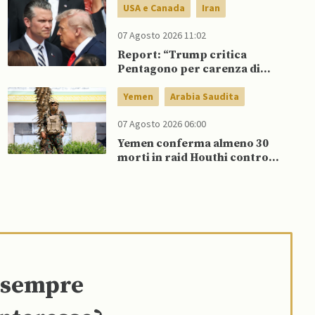
USA e Canada
Iran
07 Agosto 2026 11:02
Report: “Trump critica
Pentagono per carenza di
munizioni in guerra con l’Iran”
Yemen
Arabia Saudita
07 Agosto 2026 06:00
Yemen conferma almeno 30
morti in raid Houthi contro
esercito governativo
e sempre