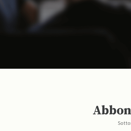
Abbona
Sottos