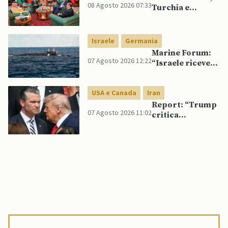
08 Agosto 2026 07:33
Turchia e
Pakistan firmano
patto di difesa
reciproca
Israele
Germania
Marine Forum:
07 Agosto 2026 12:22
“Israele riceve
da Germania
sottomarino INS
USA e Canada
Iran
Drakon dopo 14
anni”
Report: “Trump
07 Agosto 2026 11:02
critica
Pentagono per
carenza di
munizioni in
guerra con
l’Iran”