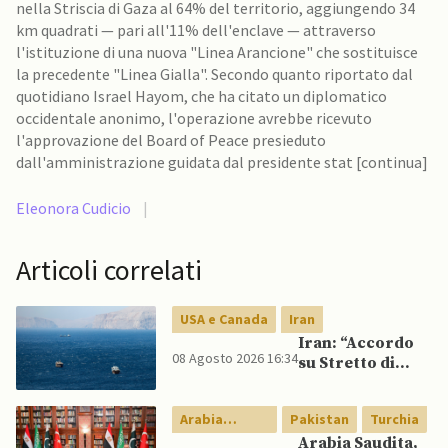
nella Striscia di Gaza al 64% del territorio, aggiungendo 34
km quadrati — pari all'11% dell'enclave — attraverso
l'istituzione di una nuova "Linea Arancione" che sostituisce
la precedente "Linea Gialla". Secondo quanto riportato dal
quotidiano Israel Hayom, che ha citato un diplomatico
occidentale anonimo, l'operazione avrebbe ricevuto
l'approvazione del Board of Peace presieduto
dall'amministrazione guidata dal presidente stat [continua]
Eleonora Cudicio
|
Articoli correlati
USA e Canada
Iran
Iran: “Accordo
08 Agosto 2026 16:34
su Stretto di
Hormuz vicino,
ma non aprirà il
Arabia
Pakistan
Turchia
canale”
Saudita
Arabia Saudita,