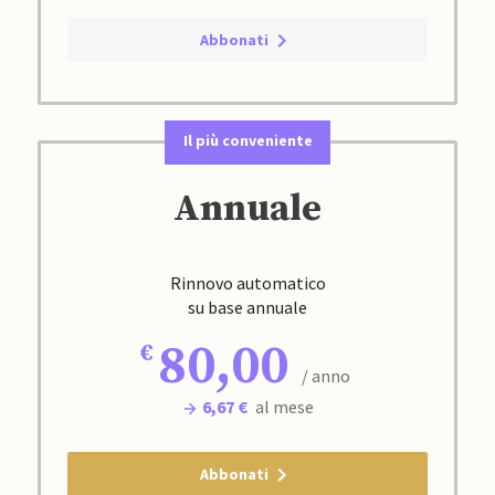
Abbonati
Il più conveniente
Annuale
Rinnovo automatico
su base annuale
80,00
/ anno
6,67 €
al mese
Abbonati