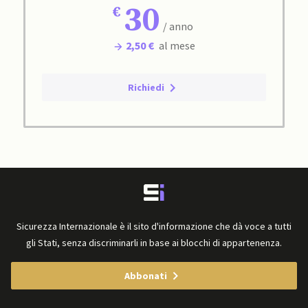
30
/ anno
2,50 €
al mese
Richiedi
Sicurezza Internazionale è il sito d'informazione che dà voce a tutti
gli Stati, senza discriminarli in base ai blocchi di appartenenza.
Abbonati