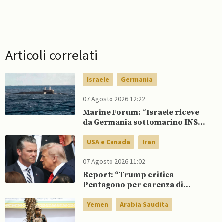
Articoli correlati
Israele
Germania
07 Agosto 2026 12:22
Marine Forum: “Israele riceve
da Germania sottomarino INS
Drakon dopo 14 anni”
USA e Canada
Iran
07 Agosto 2026 11:02
Report: “Trump critica
Pentagono per carenza di
munizioni in guerra con l’Iran”
Yemen
Arabia Saudita