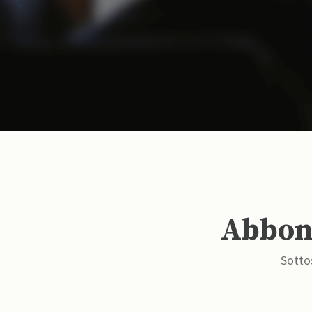
Abbona
Sottos