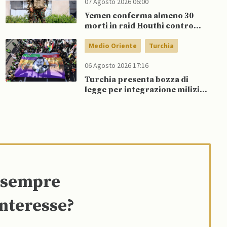
07 Agosto 2026 06:00
Yemen conferma almeno 30
morti in raid Houthi contro
esercito governativo
Medio Oriente
Turchia
06 Agosto 2026 17:16
Turchia presenta bozza di
legge per integrazione milizie
curde del PKK
e sempre
interesse?