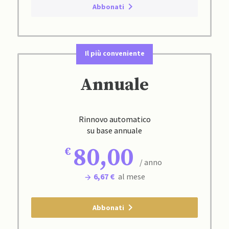
Abbonati
Il più conveniente
Annuale
Rinnovo automatico
su base annuale
80,00
/ anno
6,67 €
al mese
Abbonati