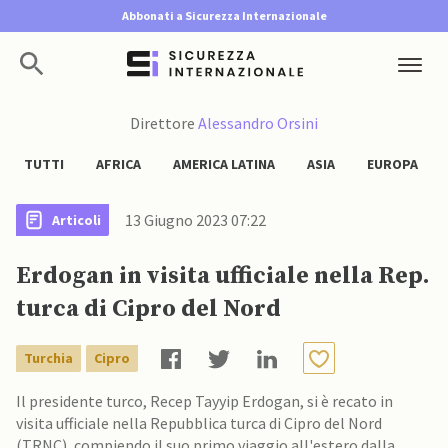
Abbonati a Sicurezza Internazionale
Direttore
Alessandro Orsini
TUTTI
AFRICA
AMERICA LATINA
ASIA
EUROPA
13 Giugno 2023 07:22
Articoli
Erdogan in visita ufficiale nella Rep.
turca di Cipro del Nord
Turchia
Cipro
Il presidente turco, Recep Tayyip Erdogan, si è recato in
visita ufficiale nella Repubblica turca di Cipro del Nord
(TRNC), compiendo il suo primo viaggio all'estero dalla