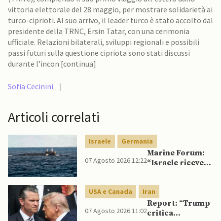
vittoria elettorale del 28 maggio, per mostrare solidarietà ai
turco-ciprioti. Al suo arrivo, il leader turco è stato accolto dal
presidente della TRNC, Ersin Tatar, con una cerimonia
ufficiale. Relazioni bilaterali, sviluppi regionali e possibili
passi futuri sulla questione cipriota sono stati discussi
durante l’incon [continua]
Sofia Cecinini
|
Articoli correlati
Israele
Germania
Marine Forum:
07 Agosto 2026 12:22
“Israele riceve
da Germania
sottomarino INS
USA e Canada
Iran
Drakon dopo 14
anni”
Report: “Trump
07 Agosto 2026 11:02
critica