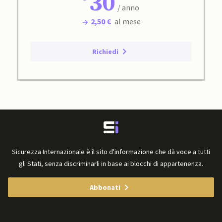
30
/ anno
2,50 €
al mese
Richiedi
Sicurezza Internazionale è il sito d'informazione che dà voce a tutti
gli Stati, senza discriminarli in base ai blocchi di appartenenza.
Abbonati