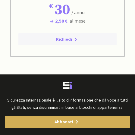
30
/ anno
2,50 €
al mese
Richiedi
Sicurezza Internazionale è il sito d'informazione che dà voce a tutti
gli Stati, senza discriminarli in base ai blocchi di appartenenza.
Abbonati