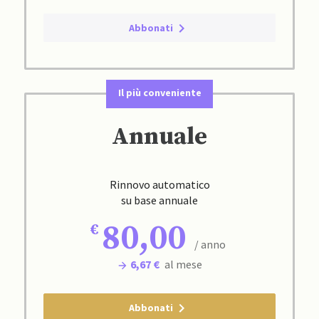
Abbonati
Il più conveniente
Annuale
Rinnovo automatico
su base annuale
80,00
/ anno
6,67 €
al mese
Abbonati