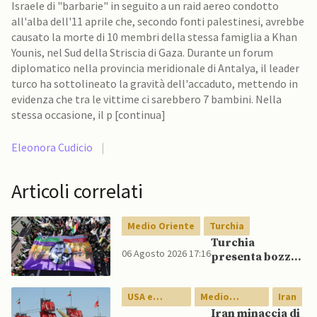
Israele di "barbarie" in seguito a un raid aereo condotto
all'alba dell'11 aprile che, secondo fonti palestinesi, avrebbe
causato la morte di 10 membri della stessa famiglia a Khan
Younis, nel Sud della Striscia di Gaza. Durante un forum
diplomatico nella provincia meridionale di Antalya, il leader
turco ha sottolineato la gravità dell'accaduto, mettendo in
evidenza che tra le vittime ci sarebbero 7 bambini. Nella
stessa occasione, il p [continua]
Eleonora Cudicio
|
Articoli correlati
Medio Oriente
Turchia
Turchia
06 Agosto 2026 17:16
presenta bozza
di legge per
integrazione
USA e
Medio
Iran
milizie curde del
Canada
Oriente
PKK
Iran minaccia di