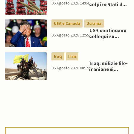
06 Agosto 2026 14:04
colpire Stati del
Golfo in caso di
nuovi raid USA
USA e Canada
Ucraina
USA continuano
06 Agosto 2026 12:55
colloqui su
programma
missilistico
Patriot in
Iraq
Iran
Ucraina,
Iraq: milizie filo-
nonostante
06 Agosto 2026 08:19
iraniane si
dubbi di Trump,
oppongono al
affermano fonti
disarmo mentre
si avvicina
scadenza di fine
settembre