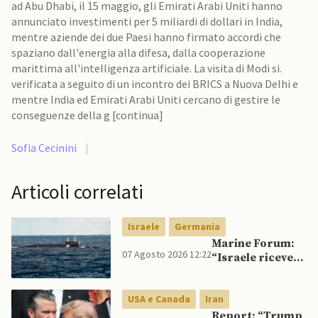
ad Abu Dhabi, il 15 maggio, gli Emirati Arabi Uniti hanno
annunciato investimenti per 5 miliardi di dollari in India,
mentre aziende dei due Paesi hanno firmato accordi che
spaziano dall'energia alla difesa, dalla cooperazione
marittima all'intelligenza artificiale. La visita di Modi si.
verificata a seguito di un incontro dei BRICS a Nuova Delhi e
mentre India ed Emirati Arabi Uniti cercano di gestire le
conseguenze della g [continua]
Sofia Cecinini
|
Articoli correlati
Israele
Germania
Marine Forum:
07 Agosto 2026 12:22
“Israele riceve
da Germania
sottomarino INS
USA e Canada
Iran
Drakon dopo 14
anni”
Report: “Trump