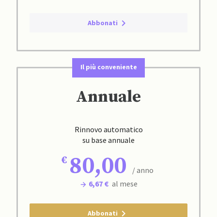
Abbonati
Il più conveniente
Annuale
Rinnovo automatico
su base annuale
80,00
/ anno
6,67 €
al mese
Abbonati