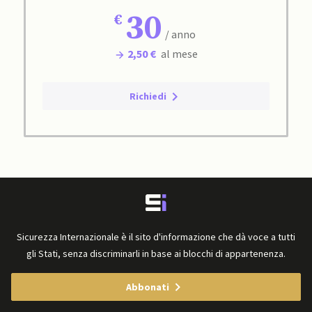
30
/ anno
2,50 €
al mese
Richiedi
Sicurezza Internazionale è il sito d'informazione che dà voce a tutti
gli Stati, senza discriminarli in base ai blocchi di appartenenza.
Abbonati