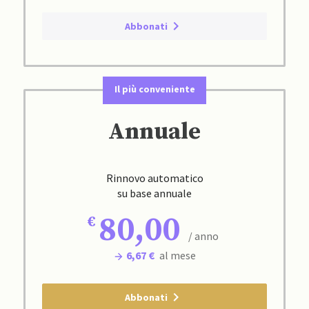
Abbonati
Il più conveniente
Annuale
Rinnovo automatico
su base annuale
80,00
/ anno
6,67 €
al mese
Abbonati