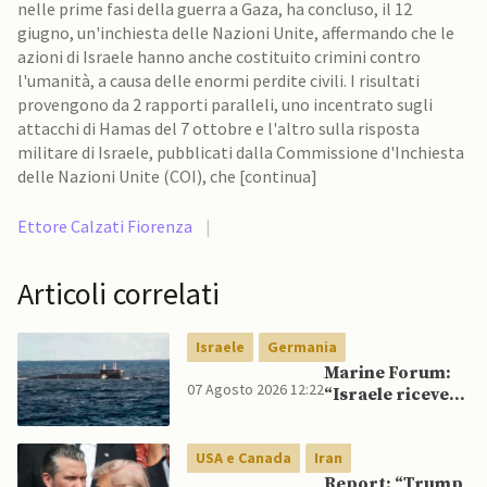
nelle prime fasi della guerra a Gaza, ha concluso, il 12
giugno, un'inchiesta delle Nazioni Unite, affermando che le
azioni di Israele hanno anche costituito crimini contro
l'umanità, a causa delle enormi perdite civili. I risultati
provengono da 2 rapporti paralleli, uno incentrato sugli
attacchi di Hamas del 7 ottobre e l'altro sulla risposta
militare di Israele, pubblicati dalla Commissione d'Inchiesta
delle Nazioni Unite (COI), che [continua]
Ettore Calzati Fiorenza
|
Articoli correlati
Israele
Germania
Marine Forum:
07 Agosto 2026 12:22
“Israele riceve
da Germania
sottomarino INS
USA e Canada
Iran
Drakon dopo 14
anni”
Report: “Trump