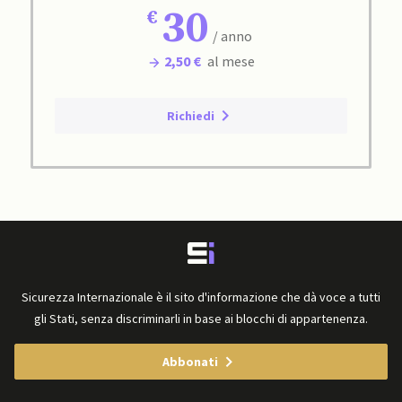
30
/ anno
2,50 €
al mese
Richiedi
Sicurezza Internazionale è il sito d'informazione che dà voce a tutti
gli Stati, senza discriminarli in base ai blocchi di appartenenza.
Abbonati