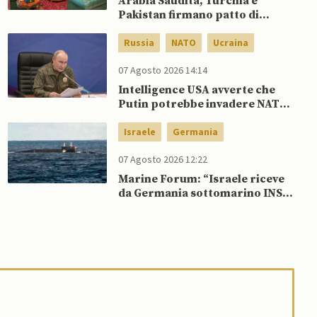
Arabia Saudita, Turchia e
Pakistan firmano patto di
difesa reciproca
Russia
NATO
Ucraina
07 Agosto 2026 14:14
Intelligence USA avverte che
Putin potrebbe invadere NATO
mentre è ancora impegnato in
Ucraina
Israele
Germania
07 Agosto 2026 12:22
Marine Forum: “Israele riceve
da Germania sottomarino INS
Drakon dopo 14 anni”