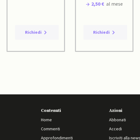
2,50 €
al mese
Richiedi
Richiedi
Contenuti
Azioni
Home
Abbonati
Commenti
Accedi
Approfondimenti
Iscriviti alla new