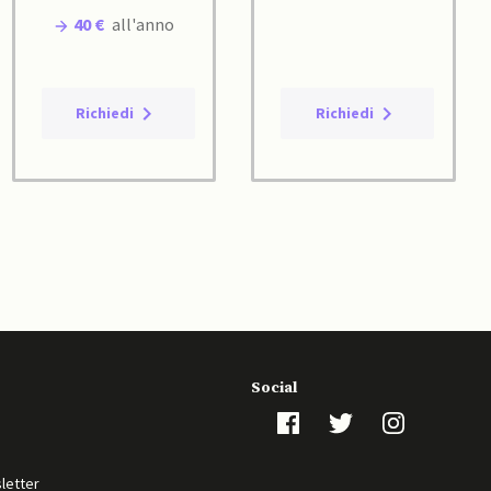
40 €
all'anno
Richiedi
Richiedi
Social
sletter