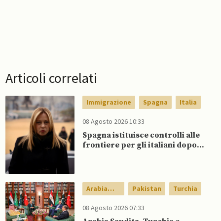
Articoli correlati
Immigrazione
Spagna
Italia
08 Agosto 2026 10:33
Spagna istituisce controlli alle
frontiere per gli italiani dopo
che Meloni si rifiuta di
eliminare quelli per gli spagnoli
Arabia
Pakistan
Turchia
Saudita
08 Agosto 2026 07:33