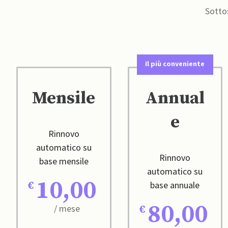
Sottos
Il più conveniente
Mensile
Annual
e
Rinnovo
automatico su
Rinnovo
base mensile
automatico su
10,00
base annuale
80,00
/ mese