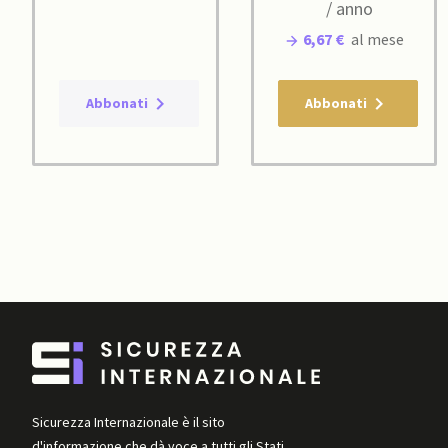
/ anno
6,67 €
al mese
Abbonati
Abbonati
Sicurezza Internazionale è il sito
d'informazione che dà voce a tutti gli Stati,