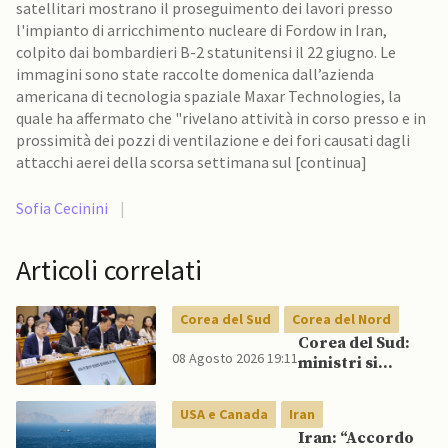
satellitari mostrano il proseguimento dei lavori presso
l'impianto di arricchimento nucleare di Fordow in Iran,
colpito dai bombardieri B-2 statunitensi il 22 giugno. Le
immagini sono state raccolte domenica dall’azienda
americana di tecnologia spaziale Maxar Technologies, la
quale ha affermato che "rivelano attività in corso presso e in
prossimità dei pozzi di ventilazione e dei fori causati dagli
attacchi aerei della scorsa settimana sul [continua]
Sofia Cecinini
|
Articoli correlati
Corea del Sud
Corea del Nord
Corea del Sud:
08 Agosto 2026 19:11
ministri si
scontrano
pubblicamente
USA e Canada
Iran
su politica con il
Iran: “Accordo
Nord, mentre