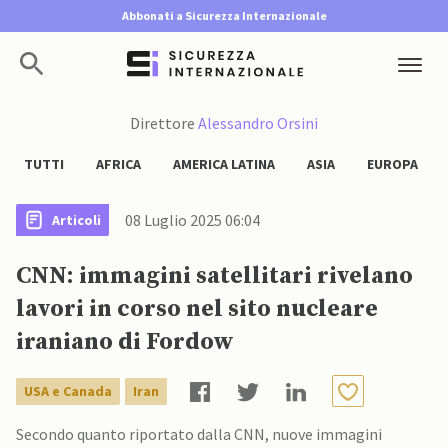
Abbonati a Sicurezza Internazionale
Direttore
Alessandro Orsini
TUTTI
AFRICA
AMERICA LATINA
ASIA
EUROPA
08 Luglio 2025 06:04
Articoli
CNN: immagini satellitari rivelano
lavori in corso nel sito nucleare
iraniano di Fordow
USA e Canada
Iran
Secondo quanto riportato dalla CNN, nuove immagini