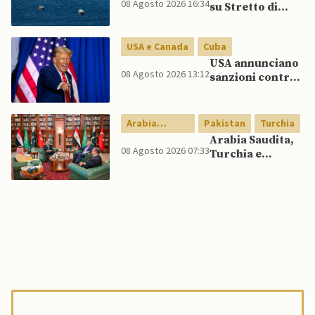
08 Agosto 2026 16:34
su Stretto di
Lee spinge per
Hormuz vicino,
dialogo
ma non aprirà il
USA e Canada
Cuba
canale”
USA annunciano
08 Agosto 2026 13:12
sanzioni contro
aziende cubane
Arabia
Pakistan
Turchia
Saudita
Arabia Saudita,
08 Agosto 2026 07:33
Turchia e
Pakistan firmano
patto di difesa
reciproca