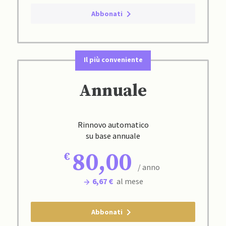
Abbonati
Il più conveniente
Annuale
Rinnovo automatico
su base annuale
80,00
/ anno
6,67 €
al mese
Abbonati