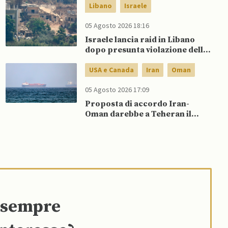
Libano
Israele
05 Agosto 2026 18:16
Israele lancia raid in Libano
dopo presunta violazione della
tregua da parte di Hezbollah
USA e Canada
Iran
Oman
05 Agosto 2026 17:09
Proposta di accordo Iran-
Oman darebbe a Teheran il
controllo del traffico in entrata
nel Golfo
e sempre