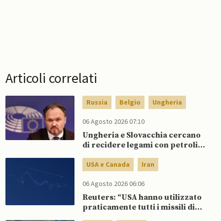
Articoli correlati
Russia
Belgio
Ungheria
06 Agosto 2026 07:10
Ungheria e Slovacchia cercano
di recidere legami con petrolio
russo, mentre Belgio aumenta
dipendenza da GNL russo
USA e Canada
Iran
06 Agosto 2026 06:06
Reuters: “USA hanno utilizzato
praticamente tutti i missili di
precisione a lungo raggio”