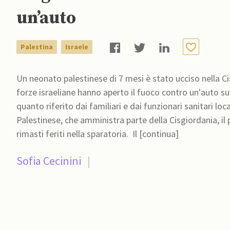
un’auto
Palestina
Israele
Un neonato palestinese di 7 mesi è stato ucciso nella Ci
forze israeliane hanno aperto il fuoco contro un'auto su
quanto riferito dai familiari e dai funzionari sanitari locali. Secondo il Ministero della Salute dell'Aut
Palestinese, che amministra parte della Cisgiordania, i
rimasti feriti nella sparatoria. Il [continua]
Sofia Cecinini
|