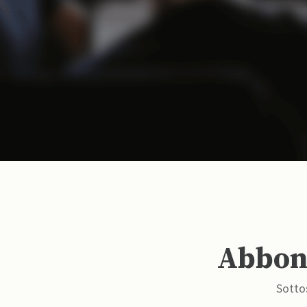
Abbona
Sottos