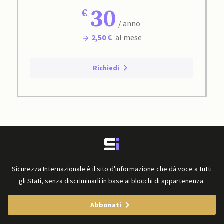
30
/ anno
2,50 €
al mese
Richiedi
Sicurezza Internazionale è il sito d'informazione che dà voce a tutti
gli Stati, senza discriminarli in base ai blocchi di appartenenza.
Abbonati