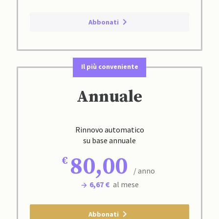
Abbonati
Il più conveniente
Annuale
Rinnovo automatico
su base annuale
80,00
/ anno
6,67 €
al mese
Abbonati