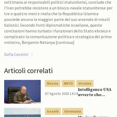
settimana ai responsabili politici statunitensi, conclude che
l'Iran potrebbe resistere a un blocco navale statunitense per
tre o quattro mesi e rivela che la Repubblica Islamica
possiede ancora la maggior parte del suo arsenale di missili
balistici. Secondo fonti diplomatiche israeliane, queste
conclusioni hanno turbato i funzionari dello Stato ebraico e
complicato la comunicazione politica e strategica del primo
ministro, Benjamin Netanya [continua]
Sofia Cecinini
|
Articoli correlati
Russia
NATO
Ucraina
Intelligence USA
07 Agosto 2026 14:14
avverte che
Putin potrebbe
invadere NATO
mentre è ancora
Israele
Germania
impegnato in