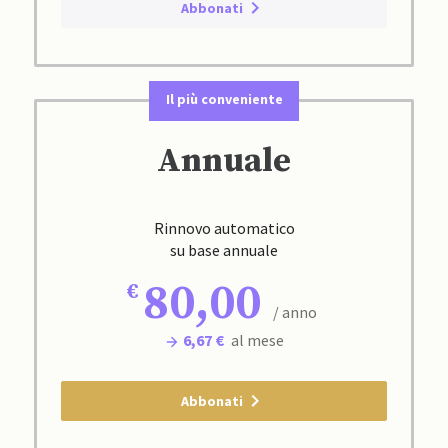
Abbonati
Il più conveniente
Annuale
Rinnovo automatico
su base annuale
80,00
/ anno
6,67 €
al mese
Abbonati