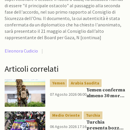
di essere "il principale ostacolo" al passaggio alla seconda
fase dell'accordo, nel suo primo rapporto al Consiglio di
Sicurezza dell'Onu. Il documento, la cui autenticità è stata
confermata da un diplomatico che ha chiesto l'anonimato,
sarà presentato il 21 maggio al Consiglio dall’alto
rappresentante del Board per Gaza, N [continua]
Eleonora Cudicio
|
Articoli correlati
Yemen
Arabia Saudita
Yemen conferma
07 Agosto 2026 06:00
almeno 30 morti
in raid Houthi
contro esercito
governativo
Medio Oriente
Turchia
Turchia
06 Agosto 2026 17:16
presenta bozza