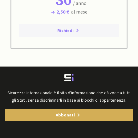
30
/ anno
2,50 €
al mese
Richiedi
Sicurezza Internazionale è il sito d'informazione che dà voce a tutti
gli Stati, senza discriminarli in base ai blocchi di appartenenza.
Abbonati