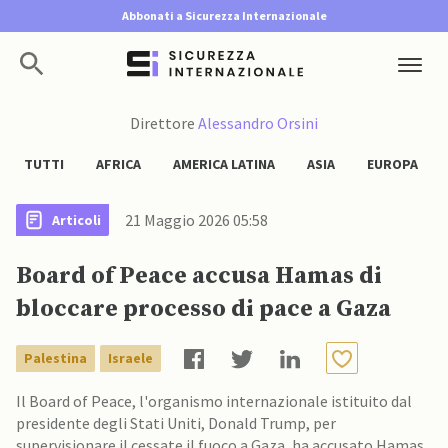
Abbonati a Sicurezza Internazionale
Direttore
Alessandro Orsini
TUTTI
AFRICA
AMERICA LATINA
ASIA
EUROPA
21 Maggio 2026 05:58
Articoli
Board of Peace accusa Hamas di
bloccare processo di pace a Gaza
Palestina
Israele
Il Board of Peace, l'organismo internazionale istituito dal
presidente degli Stati Uniti, Donald Trump, per
supervisionare il cessate il fuoco a Gaza, ha accusato Hamas