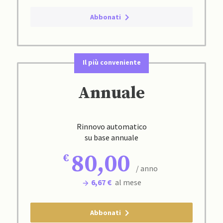
Abbonati
Il più conveniente
Annuale
Rinnovo automatico
su base annuale
80,00
/ anno
6,67 €
al mese
Abbonati