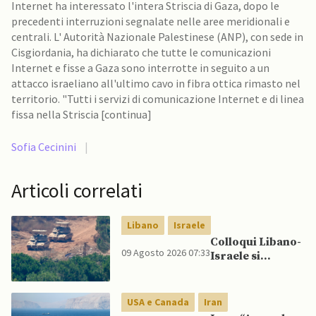
Internet ha interessato l'intera Striscia di Gaza, dopo le
precedenti interruzioni segnalate nelle aree meridionali e
centrali. L' Autorità Nazionale Palestinese (ANP), con sede in
Cisgiordania, ha dichiarato che tutte le comunicazioni
Internet e fisse a Gaza sono interrotte in seguito a un
attacco israeliano all'ultimo cavo in fibra ottica rimasto nel
territorio. "Tutti i servizi di comunicazione Internet e di linea
fissa nella Striscia [continua]
Sofia Cecinini
|
Articoli correlati
Libano
Israele
Colloqui Libano-
09 Agosto 2026 07:33
Israele si
concludono
senza accordo
dopo raid
USA e Canada
Iran
israeliani nel Sud