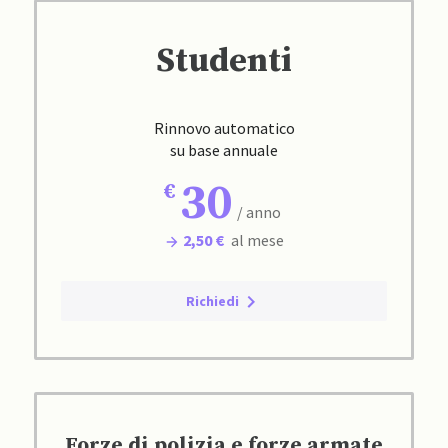
Studenti
Rinnovo automatico
su base annuale
30
/ anno
2,50 €
al mese
Richiedi
Forze di polizia e forze armate