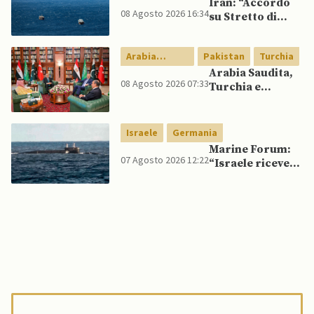
Iran: “Accordo
08 Agosto 2026 16:34
su Stretto di
Hormuz vicino,
ma non aprirà il
Arabia
Pakistan
Turchia
canale”
Saudita
Arabia Saudita,
08 Agosto 2026 07:33
Turchia e
Pakistan firmano
patto di difesa
reciproca
Israele
Germania
Marine Forum:
07 Agosto 2026 12:22
“Israele riceve
da Germania
sottomarino INS
Drakon dopo 14
anni”