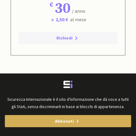
30
/ anno
2,50 €
al mese
Richiedi
Sicurezza Internazionale è il sito d'informazione che dà voce a tutti
gli Stati, senza discriminarli in base ai blocchi di appartenenza.
Abbonati