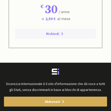
30
/ anno
2,50 €
al mese
Richiedi
Sicurezza Internazionale è il sito d'informazione che dà voce a tutti
gli Stati, senza discriminarli in base ai blocchi di appartenenza.
Abbonati