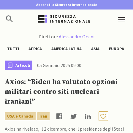
Abbonati a Sicurezza Internazionale
Direttore
Alessandro Orsini
TUTTI
AFRICA
AMERICA LATINA
ASIA
EUROPA
05 Gennaio 2025 09:00
Articoli
Axios: “Biden ha valutato opzioni
militari contro siti nucleari
iraniani”
USA e Canada
Iran
Axios ha rivelato, il 2 dicembre, che il presidente degli Stati