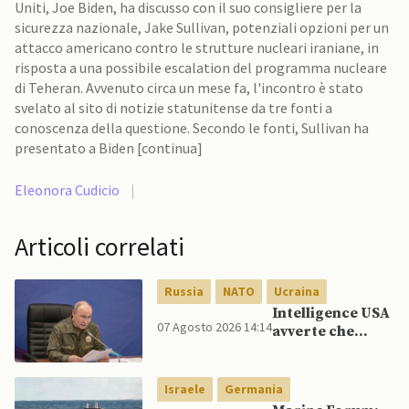
Uniti, Joe Biden, ha discusso con il suo consigliere per la
sicurezza nazionale, Jake Sullivan, potenziali opzioni per un
attacco americano contro le strutture nucleari iraniane, in
risposta a una possibile escalation del programma nucleare
di Teheran. Avvenuto circa un mese fa, l'incontro è stato
svelato al sito di notizie statunitense da tre fonti a
conoscenza della questione. Secondo le fonti, Sullivan ha
presentato a Biden [continua]
Eleonora Cudicio
|
Articoli correlati
Russia
NATO
Ucraina
Intelligence USA
07 Agosto 2026 14:14
avverte che
Putin potrebbe
invadere NATO
mentre è ancora
Israele
Germania
impegnato in