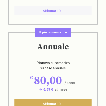
Abbonati
Il più conveniente
Annuale
Rinnovo automatico
su base annuale
80,00
/ anno
6,67 €
al mese
Abbonati