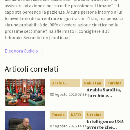
assistere ad azione cinetica nelle prossime settimane". "Il
capo sta perdendo la pazienza. Alcune persone intorno a lui
lo avvertono di non entrare in guerra con l'Iran, ma penso ci
sia una probabilità del 90% di vedere azione cinetica nelle
prossime settimane", ha affermato il consigliere il 18
febbraio. Secondo fon [continua]
Eleonora Cudicio
|
Articoli correlati
Arabia
Pakistan
Turchia
Saudita
Arabia Saudita,
08 Agosto 2026 07:33
Turchia e
Pakistan firmano
patto di difesa
reciproca
Russia
NATO
Ucraina
Intelligence USA
07 Agosto 2026 14:14
avverte che