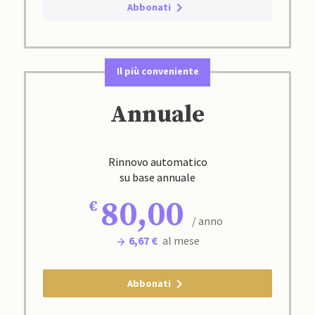
Abbonati
Il più conveniente
Annuale
Rinnovo automatico
su base annuale
80,00
/ anno
6,67 €
al mese
Abbonati