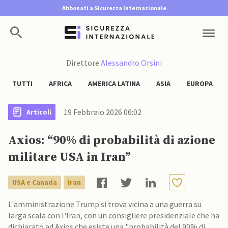
Abbonati a Sicurezza Internazionale
Direttore
Alessandro Orsini
TUTTI
AFRICA
AMERICA LATINA
ASIA
EUROPA
19 Febbraio 2026 06:02
Articoli
Axios: “90% di probabilità di azione
militare USA in Iran”
USA e Canada
Iran
L'amministrazione Trump si trova vicina a una guerra su
larga scala con l'Iran, con un consigliere presidenziale che ha
dichiarato ad Axios che esiste una "probabilità del 90% di