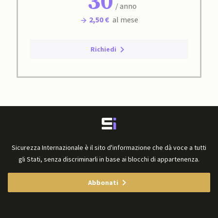
30
/ anno
2,50 €
al mese
Richiedi
Sicurezza Internazionale è il sito d'informazione che dà voce a tutti
gli Stati, senza discriminarli in base ai blocchi di appartenenza.
Abbonati