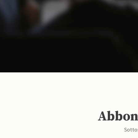
Abbona
Sottos