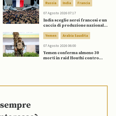
aereo NATO
Russia
India
Francia
07 Agosto 2026 07:17
India sceglie aerei francesi e un
caccia di produzione nazionale,
rifiutando offerta di Su-57 da
parte di Putin
Yemen
Arabia Saudita
07 Agosto 2026 06:00
Yemen conferma almeno 30
morti in raid Houthi contro
esercito governativo
e sempre