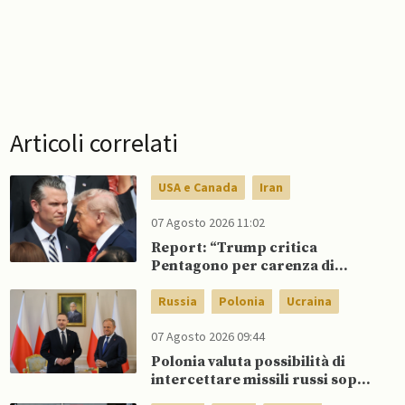
Articoli correlati
USA e Canada
Iran
07 Agosto 2026 11:02
Report: “Trump critica
Pentagono per carenza di
munizioni in guerra con l’Iran”
Russia
Polonia
Ucraina
07 Agosto 2026 09:44
Polonia valuta possibilità di
intercettare missili russi sopra
Ucraina per proteggere spazio