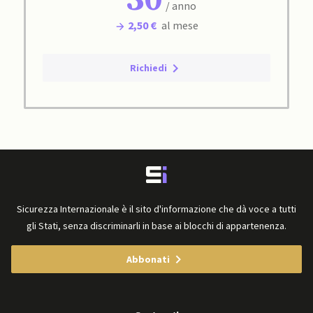
30
/ anno
2,50 €
al mese
Richiedi
Sicurezza Internazionale è il sito d'informazione che dà voce a tutti
gli Stati, senza discriminarli in base ai blocchi di appartenenza.
Abbonati