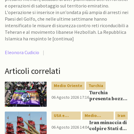
e operazioni di sabotaggio sul territorio emiratino.
L'operazione si inserisce in un'ondata più ampia di arresti nei
Paesi del Golfo, che nelle ultime settimane hanno
intensificato le misure di sicurezza contro reti riconducibili a
Teheran e al movimento libanese Hezbollah. La Repubblica
Islamica ha respinto le [continua]
Eleonora Cudicio
|
Articoli correlati
Medio Oriente
Turchia
Turchia
06 Agosto 2026 17:16
presenta bozza
di legge per
integrazione
USA e
Medio
Iran
milizie curde del
Canada
Oriente
PKK
Iran minaccia di
06 Agosto 2026 14:04
colpire Stati del