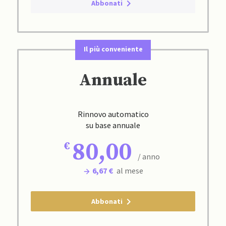
Abbonati
Il più conveniente
Annuale
Rinnovo automatico
su base annuale
80,00
/ anno
6,67 €
al mese
Abbonati