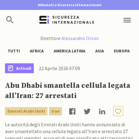
Abbonati a Sicurezza Internazionale
Direttore
Alessandro Orsini
TUTTI
AFRICA
AMERICA LATINA
ASIA
EUROPA
22 Aprile 2026 07:09
Articoli
Abu Dhabi smantella cellula legata
all’Iran: 27 arrestati
Emirati Arabi Uniti
Iran
Le autorità degli Emirati Arabi Uniti hanno annunciato di
aver smantellato una cellula legata all'Iran e arrestato 27
presunti membri, accusati di aver pianificato atti terroristici