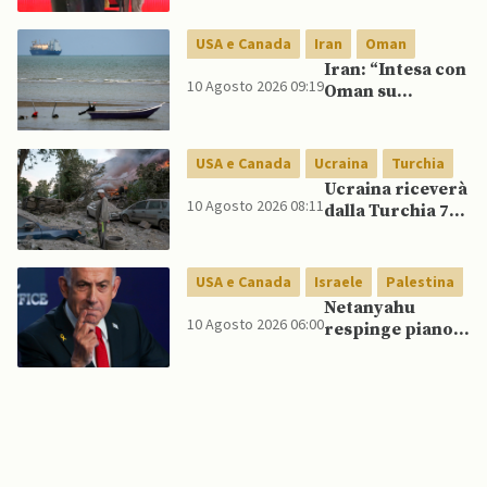
dollari in aiuti
per la sicurezza
USA e Canada
Iran
Oman
al governo De La
Iran: “Intesa con
Espriella
10 Agosto 2026 09:19
Oman su
Hormuz è in fasi
finali ma restano
condizioni per
USA e Canada
Ucraina
Turchia
USA”
Ucraina riceverà
10 Agosto 2026 08:11
dalla Turchia 70
missili ATACMS,
mentre USA
concordano
USA e Canada
Israele
Palestina
consegne
Netanyahu
mensili di
10 Agosto 2026 06:00
respinge piano
Patriot
di pace di Trump
per Gaza:
“Nessun ritiro
finché Hamas
non si
disarmerà”