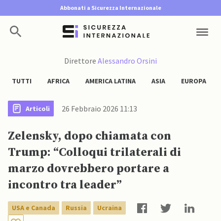
Abbonati a Sicurezza Internazionale
Direttore
Alessandro Orsini
TUTTI
AFRICA
AMERICA LATINA
ASIA
EUROPA
26 Febbraio 2026 11:13
Articoli
Zelensky, dopo chiamata con
Trump: “Colloqui trilaterali di
marzo dovrebbero portare a
incontro tra leader”
USA e Canada
Russia
Ucraina