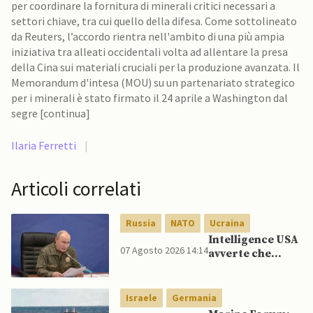
per coordinare la fornitura di minerali critici necessari a
settori chiave, tra cui quello della difesa. Come sottolineato
da Reuters, l’accordo rientra nell'ambito di una più ampia
iniziativa tra alleati occidentali volta ad allentare la presa
della Cina sui materiali cruciali per la produzione avanzata. Il
Memorandum d'intesa (MOU) su un partenariato strategico
per i minerali è stato firmato il 24 aprile a Washington dal
segre [continua]
Ilaria Ferretti
|
Articoli correlati
Russia
NATO
Ucraina
Intelligence USA
07 Agosto 2026 14:14
avverte che
Putin potrebbe
invadere NATO
mentre è ancora
Israele
Germania
impegnato in