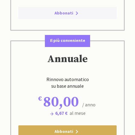
Abbonati
Il più conveniente
Annuale
Rinnovo automatico
su base annuale
80,00
/ anno
6,67 €
al mese
Abbonati