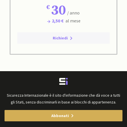
30
/ anno
2,50 €
al mese
Richiedi
Sicurezza Internazionale è il sito d'informazione che dà voce a tutti
gli Stati, senza discriminarli in base ai blocchi di appartenenza.
Abbonati