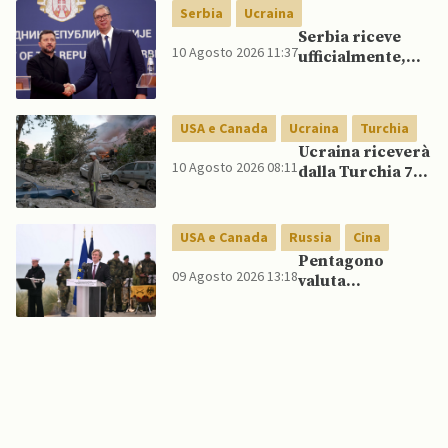
per attacchi in
Serbia
Ucraina
profondità
Serbia riceve
all’interno della
10 Agosto 2026 11:37
ufficialmente,
Russia
per la prima
volta dal suo
insediamento,
USA e Canada
Ucraina
Turchia
presidente
Ucraina riceverà
ucraino Zelensky
10 Agosto 2026 08:11
dalla Turchia 70
missili ATACMS,
mentre USA
concordano
USA e Canada
Russia
Cina
consegne
Pentagono
mensili di
09 Agosto 2026 13:18
valuta
Patriot
riorientamento
strategico
nucleare per
scoraggiare
Cina e Russia
senza innescare
escalation
globale