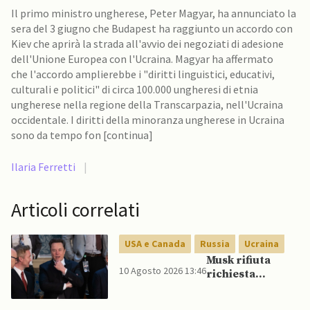
Il primo ministro ungherese, Peter Magyar, ha annunciato la
sera del 3 giugno che Budapest ha raggiunto un accordo con
Kiev che aprirà la strada all'avvio dei negoziati di adesione
dell'Unione Europea con l'Ucraina. Magyar ha affermato
che l'accordo amplierebbe i "diritti linguistici, educativi,
culturali e politici" di circa 100.000 ungheresi di etnia
ungherese nella regione della Transcarpazia, nell'Ucraina
occidentale. I diritti della minoranza ungherese in Ucraina
sono da tempo fon [continua]
Ilaria Ferretti
|
Articoli correlati
USA e Canada
Russia
Ucraina
Musk rifiuta
10 Agosto 2026 13:46
richiesta
ucraina di
abilitare Starlink