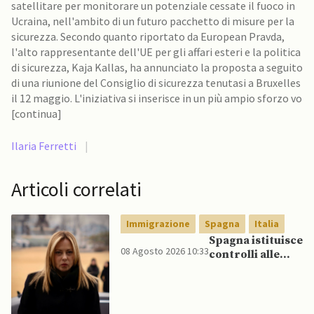
satellitare per monitorare un potenziale cessate il fuoco in
Ucraina, nell'ambito di un futuro pacchetto di misure per la
sicurezza. Secondo quanto riportato da European Pravda,
l'alto rappresentante dell'UE per gli affari esteri e la politica
di sicurezza, Kaja Kallas, ha annunciato la proposta a seguito
di una riunione del Consiglio di sicurezza tenutasi a Bruxelles
il 12 maggio. L'iniziativa si inserisce in un più ampio sforzo vo
[continua]
Ilaria Ferretti
|
Articoli correlati
Immigrazione
Spagna
Italia
Spagna istituisce
08 Agosto 2026 10:33
controlli alle
frontiere per gli
italiani dopo che
Meloni si rifiuta
di eliminare