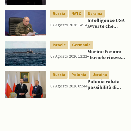
quelli per gli
spagnoli
Russia
NATO
Ucraina
Intelligence USA
07 Agosto 2026 14:14
avverte che
Putin potrebbe
invadere NATO
mentre è ancora
Israele
Germania
impegnato in
Marine Forum:
Ucraina
07 Agosto 2026 12:22
“Israele riceve
da Germania
sottomarino INS
Russia
Polonia
Ucraina
Drakon dopo 14
anni”
Polonia valuta
07 Agosto 2026 09:44
possibilità di
intercettare
missili russi
sopra Ucraina
per proteggere
spazio aereo
NATO