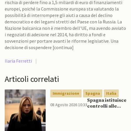
rischia di perdere fino a 1,5 miliardi di euro di finanziamenti
europei, poiché la Commissione europea sta valutando la
possibilità di interrompere gli aiuti a causa del declino
democratico e dei legami stretti del Paese con la Russia. La
Nazione balcanica non è membro dell'UE, ma avendo avviato
i negoziati di adesione nel 2014, ha diritto a fondi e
sovvenzioni per portare avanti le riforme legislative. Una
decisione di sospendere [continua]
Ilaria Ferretti
|
Articoli correlati
Immigrazione
Spagna
Italia
Spagna istituisce
08 Agosto 2026 10:33
controlli alle
frontiere per gli
italiani dopo che
Meloni si rifiuta
di eliminare