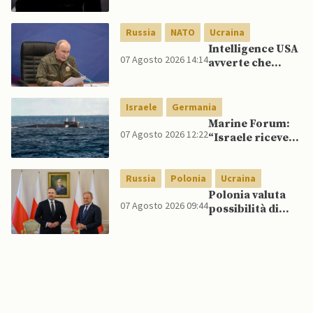
quelli per gli
spagnoli
Russia
NATO
Ucraina
Intelligence USA
07 Agosto 2026 14:14
avverte che
Putin potrebbe
invadere NATO
mentre è ancora
Israele
Germania
impegnato in
Marine Forum:
Ucraina
07 Agosto 2026 12:22
“Israele riceve
da Germania
sottomarino INS
Russia
Polonia
Ucraina
Drakon dopo 14
anni”
Polonia valuta
07 Agosto 2026 09:44
possibilità di
intercettare
missili russi
sopra Ucraina
per proteggere
spazio aereo
NATO