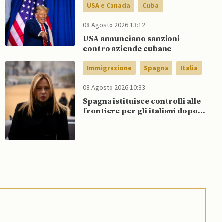
USA e Canada
Cuba
08 Agosto 2026 13:12
USA annunciano sanzioni
contro aziende cubane
Immigrazione
Spagna
Italia
08 Agosto 2026 10:33
Spagna istituisce controlli alle
frontiere per gli italiani dopo
che Meloni si rifiuta di
eliminare quelli per gli spagnoli