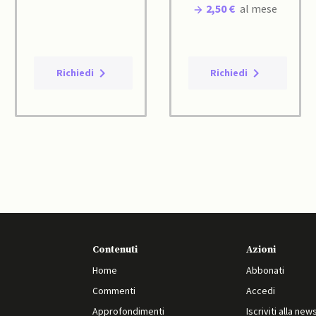
2,50 €
al mese
Richiedi
Richiedi
Contenuti
Azioni
Home
Abbonati
Commenti
Accedi
Approfondimenti
Iscriviti alla new