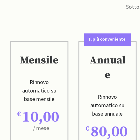
Sottos
Il più conveniente
Mensile
Annual
e
Rinnovo
automatico su
Rinnovo
base mensile
automatico su
10,00
base annuale
80,00
/ mese