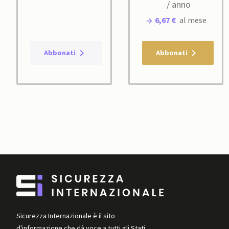
/ anno
6,67 €
al mese
Abbonati
Abbonati
Sicurezza Internazionale è il sito
d'informazione che dà voce a tutti gli Stati,