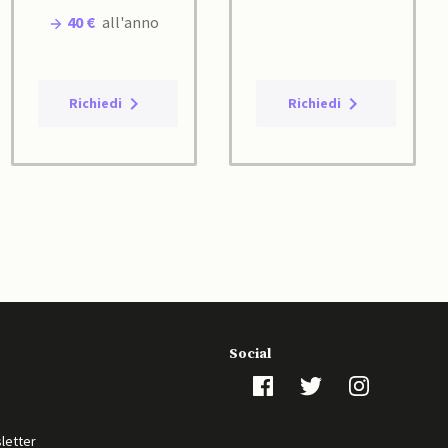
40 €
all'anno
Richiedi
Richiedi
Social
sletter