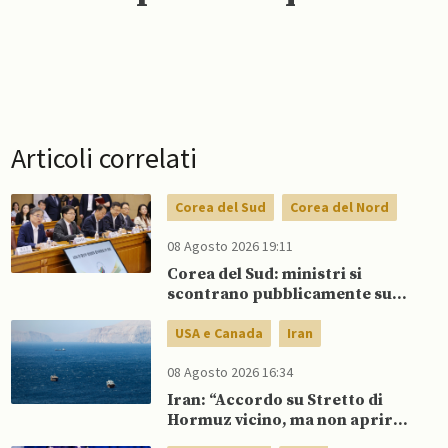
Articoli correlati
Corea del Sud
Corea del Nord
08 Agosto 2026 19:11
Corea del Sud: ministri si
scontrano pubblicamente su
politica con il Nord, mentre Lee
spinge per dialogo
USA e Canada
Iran
08 Agosto 2026 16:34
Iran: “Accordo su Stretto di
Hormuz vicino, ma non aprirà il
canale”