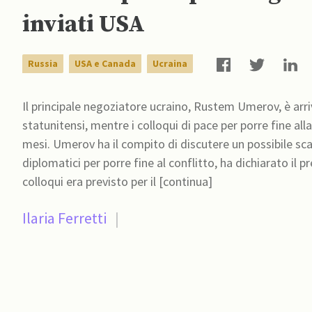
inviati USA
Russia
USA e Canada
Ucraina
Il principale negoziatore ucraino, Rustem Umerov, è arri
statunitensi, mentre i colloqui di pace per porre fine all
mesi. Umerov ha il compito di discutere un possibile scambio di prigionieri di guerra e di intensificare gli sforzi
diplomatici per porre fine al conflitto, ha dichiarato il presidente
colloqui era previsto per il [continua]
Ilaria Ferretti
|