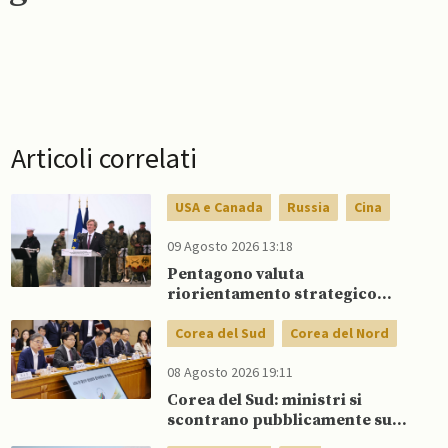
Articoli correlati
USA e Canada
Russia
Cina
09 Agosto 2026 13:18
Pentagono valuta
riorientamento strategico
nucleare per scoraggiare Cina
e Russia senza innescare
Corea del Sud
Corea del Nord
escalation globale
08 Agosto 2026 19:11
Corea del Sud: ministri si
scontrano pubblicamente su
politica con il Nord, mentre Lee