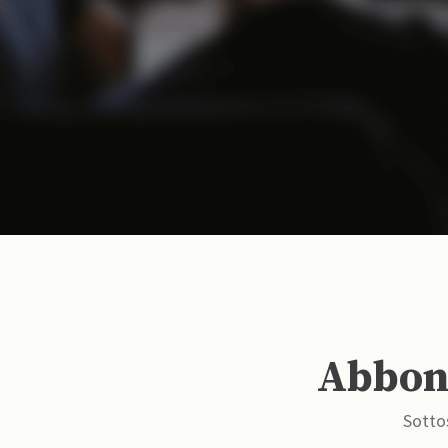
Abbona
Sottos