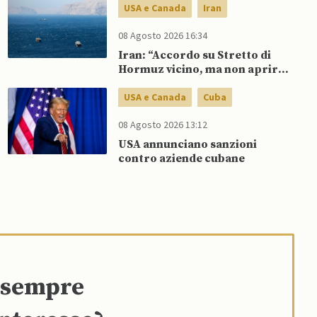
spinge per dialogo
USA e Canada
Iran
08 Agosto 2026 16:34
Iran: “Accordo su Stretto di
Hormuz vicino, ma non aprirà il
canale”
USA e Canada
Cuba
08 Agosto 2026 13:12
USA annunciano sanzioni
contro aziende cubane
e sempre