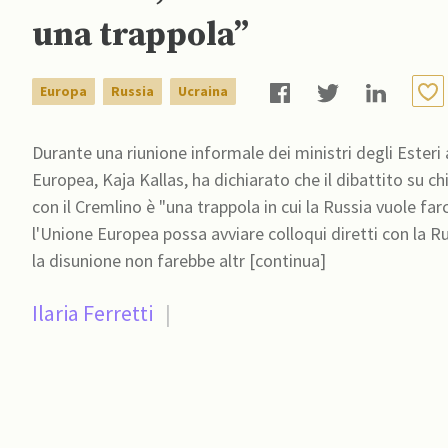
una trappola”
Europa
Russia
Ucraina
Durante una riunione informale dei ministri degli Esteri a
Europea, Kaja Kallas, ha dichiarato che il dibattito su ch
con il Cremlino è "una trappola in cui la Russia vuole farci cadere”. Secondo i ministri degli
l'Unione Europea possa avviare colloqui diretti con la Ru
la disunione non farebbe altr [continua]
Ilaria Ferretti
|