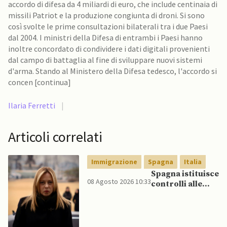
accordo di difesa da 4 miliardi di euro, che include centinaia di
missili Patriot e la produzione congiunta di droni. Si sono
così svolte le prime consultazioni bilaterali tra i due Paesi
dal 2004. I ministri della Difesa di entrambi i Paesi hanno
inoltre concordato di condividere i dati digitali provenienti
dal campo di battaglia al fine di sviluppare nuovi sistemi
d'arma. Stando al Ministero della Difesa tedesco, l'accordo si
concen [continua]
Ilaria Ferretti
|
Articoli correlati
Immigrazione
Spagna
Italia
Spagna istituisce
08 Agosto 2026 10:33
controlli alle
frontiere per gli
italiani dopo che
Meloni si rifiuta
di eliminare