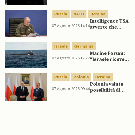
quelli per gli
spagnoli
Russia
NATO
Ucraina
Intelligence USA
07 Agosto 2026 14:14
avverte che
Putin potrebbe
invadere NATO
mentre è ancora
Israele
Germania
impegnato in
Marine Forum:
Ucraina
07 Agosto 2026 12:22
“Israele riceve
da Germania
sottomarino INS
Russia
Polonia
Ucraina
Drakon dopo 14
anni”
Polonia valuta
07 Agosto 2026 09:44
possibilità di
intercettare
missili russi
sopra Ucraina
per proteggere
spazio aereo
NATO