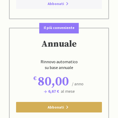
Abbonati
Il più conveniente
Annuale
Rinnovo automatico
su base annuale
80,00
/ anno
6,67 €
al mese
Abbonati