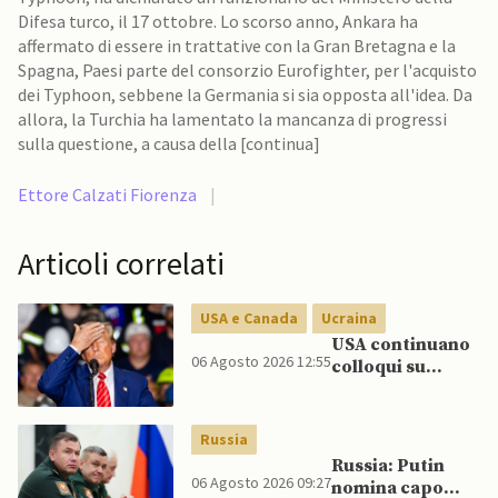
Difesa turco, il 17 ottobre. Lo scorso anno, Ankara ha
affermato di essere in trattative con la Gran Bretagna e la
Spagna, Paesi parte del consorzio Eurofighter, per l'acquisto
dei Typhoon, sebbene la Germania si sia opposta all'idea. Da
allora, la Turchia ha lamentato la mancanza di progressi
sulla questione, a causa della [continua]
Ettore Calzati Fiorenza
|
Articoli correlati
USA e Canada
Ucraina
USA continuano
06 Agosto 2026 12:55
colloqui su
programma
missilistico
Patriot in
Russia
Ucraina,
Russia: Putin
nonostante
06 Agosto 2026 09:27
nomina capo