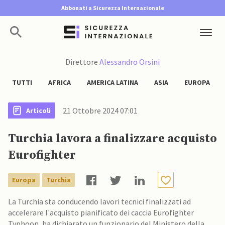
Abbonati a Sicurezza Internazionale
Direttore
Alessandro Orsini
TUTTI
AFRICA
AMERICA LATINA
ASIA
EUROPA
21 Ottobre 2024 07:01
Articoli
Turchia lavora a finalizzare acquisto
Eurofighter
Europa
Turchia
La Turchia sta conducendo lavori tecnici finalizzati ad
accelerare l'acquisto pianificato dei caccia Eurofighter
Typhoon, ha dichiarato un funzionario del Ministero della