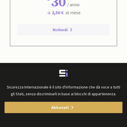
30
/ anno
2,50 €
al mese
Richiedi
Sicurezza Internazionale è il sito d'informazione che dà voce a tutti
gli Stati, senza discriminarli in base ai blocchi di appartenenza.
Abbonati