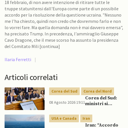
18 febbraio, di non avere intenzione di ritirare tutte le
truppe statunitensi dall'Europa come parte di un possibile
accordo per la risoluzione della questione ucraina. "Nessuno
me l'ha chiesto, quindi non credo che dovremmo farlo e non
lo vorrei fare. Ma quella domanda non è mai davvero emersa",
ha precisato Trump. In precedenza, l'ammiraglio Giuseppe
Cavo Dragone, che il mese scorso ha assunto la presidenza
del Comitato Mili [continua]
Ilaria Ferretti
|
Articoli correlati
Corea del Sud
Corea del Nord
Corea del Sud:
08 Agosto 2026 19:11
ministri si
scontrano
pubblicamente
USA e Canada
Iran
su politica con il
Iran: “Accordo
Nord, mentre