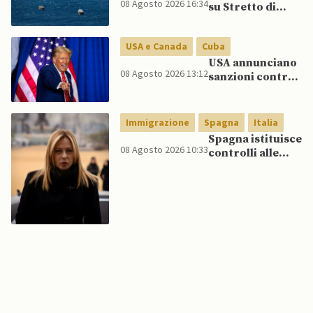
08 Agosto 2026 16:34
su Stretto di
Lee spinge per
Hormuz vicino,
dialogo
ma non aprirà il
USA e Canada
Cuba
canale”
USA annunciano
08 Agosto 2026 13:12
sanzioni contro
aziende cubane
Immigrazione
Spagna
Italia
Spagna istituisce
08 Agosto 2026 10:33
controlli alle
frontiere per gli
italiani dopo che
Meloni si rifiuta
di eliminare
quelli per gli
spagnoli