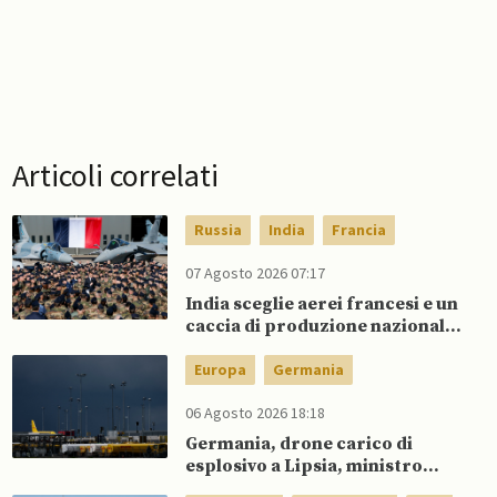
Articoli correlati
Russia
India
Francia
07 Agosto 2026 07:17
India sceglie aerei francesi e un
caccia di produzione nazionale,
rifiutando offerta di Su-57 da
parte di Putin
Europa
Germania
06 Agosto 2026 18:18
Germania, drone carico di
esplosivo a Lipsia, ministro
Interno: “Potrebbe esserci