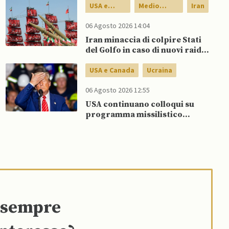
dietro un attore statale”
USA e
Medio
Iran
Canada
Oriente
06 Agosto 2026 14:04
Iran minaccia di colpire Stati
del Golfo in caso di nuovi raid
USA
USA e Canada
Ucraina
06 Agosto 2026 12:55
USA continuano colloqui su
programma missilistico
Patriot in Ucraina, nonostante
dubbi di Trump, affermano
fonti
e sempre