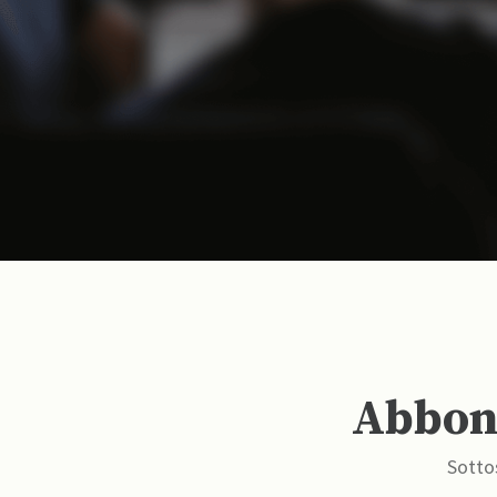
Abbona
Sottos