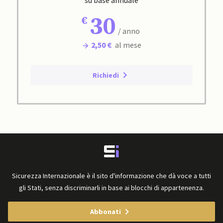
30
/ anno
2,50 €
al mese
Richiedi
Sicurezza Internazionale è il sito d'informazione che dà voce a tutti
gli Stati, senza discriminarli in base ai blocchi di appartenenza.
Abbonati