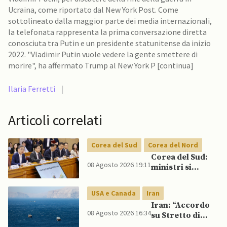
Ucraina, come riportato dal New York Post. Come
sottolineato dalla maggior parte dei media internazionali,
la telefonata rappresenta la prima conversazione diretta
conosciuta tra Putin e un presidente statunitense da inizio
2022. "Vladimir Putin vuole vedere la gente smettere di
morire", ha affermato Trump al New York P [continua]
Ilaria Ferretti
|
Articoli correlati
Corea del Sud
Corea del Nord
Corea del Sud:
08 Agosto 2026 19:11
ministri si
scontrano
pubblicamente
USA e Canada
Iran
su politica con il
Iran: “Accordo
Nord, mentre
08 Agosto 2026 16:34
su Stretto di
Lee spinge per
Hormuz vicino,