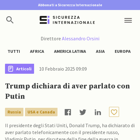
Abbonati a Sicurezza Internazionale
Direttore
Alessandro Orsini
TUTTI
AFRICA
AMERICA LATINA
ASIA
EUROPA
10 Febbraio 2025 09:09
Articoli
Trump dichiara di aver parlato con
Putin
Russia
USA e Canada
Il presidente degli Stati Uniti, Donald Trump, ha dichiarato di
aver parlato telefonicamente con il presidente russo,
Vladimir Putin, per discutere della fine della guerra in