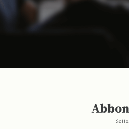
Abbona
Sottos