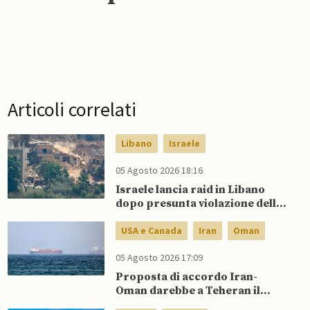
Articoli correlati
Libano
Israele
05 Agosto 2026 18:16
Israele lancia raid in Libano
dopo presunta violazione della
tregua da parte di Hezbollah
USA e Canada
Iran
Oman
05 Agosto 2026 17:09
Proposta di accordo Iran-
Oman darebbe a Teheran il
controllo del traffico in entrata