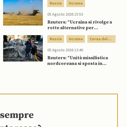
nel Golfo
Russia
Ucraina
05 Agosto 2026 15:53
Reuters: “Ucraina si rivolge a
rotte alternative per
esportazione di cereali”
Russia
Ucraina
Corea del
Nord
05 Agosto 2026 13:40
Reuters: “Unità missilistica
nordcoreana si sposta in
Russia, 120 missili balistici
potrebbero presto colpire
l’Ucraina”
e sempre