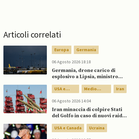
Articoli correlati
Europa
Germania
06 Agosto 2026 18:18
Germania, drone carico di
esplosivo a Lipsia, ministro
Interno: “Potrebbe esserci
dietro un attore statale”
USA e
Medio
Iran
Canada
Oriente
06 Agosto 2026 14:04
Iran minaccia di colpire Stati
del Golfo in caso di nuovi raid
USA
USA e Canada
Ucraina