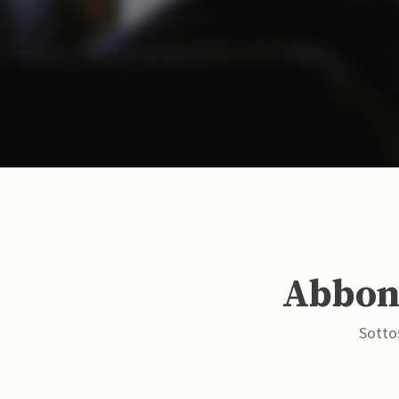
Abbona
Sottos