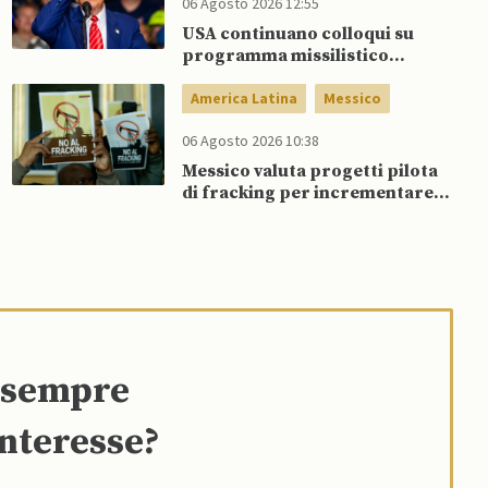
06 Agosto 2026 12:55
USA continuano colloqui su
programma missilistico
Patriot in Ucraina, nonostante
dubbi di Trump, affermano
America Latina
Messico
fonti
06 Agosto 2026 10:38
Messico valuta progetti pilota
di fracking per incrementare
produzione di gas, affermano
fonti
e sempre
interesse?