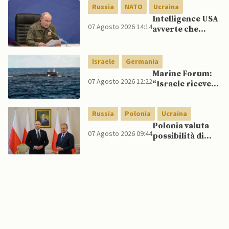
spagnoli
Russia
NATO
Ucraina
Intelligence USA
07 Agosto 2026 14:14
avverte che
Putin potrebbe
invadere NATO
mentre è ancora
Israele
Germania
impegnato in
Marine Forum:
Ucraina
07 Agosto 2026 12:22
“Israele riceve
da Germania
sottomarino INS
Russia
Polonia
Ucraina
Drakon dopo 14
anni”
Polonia valuta
07 Agosto 2026 09:44
possibilità di
intercettare
missili russi
sopra Ucraina
per proteggere
spazio aereo
NATO