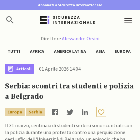
Abbonati a Sicurezza Internazionale
Direttore
Alessandro Orsini
TUTTI
AFRICA
AMERICA LATINA
ASIA
EUROPA
01 Aprile 2026 14:04
Articoli
Serbia: scontri tra studenti e polizia
a Belgrado
Europa
Serbia
Il 31 marzo, centinaia di studenti serbi si sono scontrati con
la polizia durante una protesta contro una perquisizione
degli uffici dell'Università di Belgrado, un episodio che ha