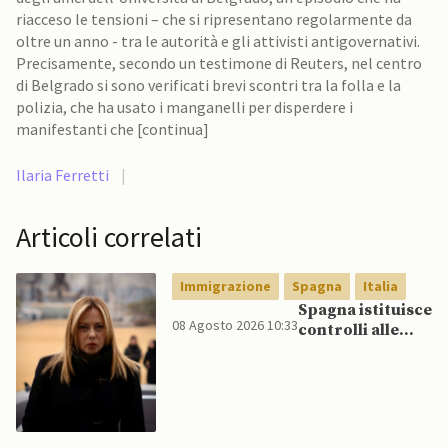
riacceso le tensioni – che si ripresentano regolarmente da
oltre un anno - tra le autorità e gli attivisti antigovernativi.
Precisamente, secondo un testimone di Reuters, nel centro
di Belgrado si sono verificati brevi scontri tra la folla e la
polizia, che ha usato i manganelli per disperdere i
manifestanti che [continua]
Ilaria Ferretti
|
Articoli correlati
Immigrazione
Spagna
Italia
Spagna istituisce
08 Agosto 2026 10:33
controlli alle
frontiere per gli
italiani dopo che
Meloni si rifiuta
di eliminare
quelli per gli